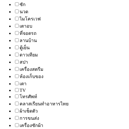
ซัก
นวด
ไมโครเวฟ
เตาอบ
ที่จอดรถ
ลานบ้าน
ตู้เย็น
ดาวเทียม
สปา
เครื่องสตรีม
ห้องเก็บของ
เตา
TV
โทรศัพท์
คลาสเรียนทำอาหารไทย
ผ้าเช็ดตัว
การขนส่ง
เครื่องซักผ้า