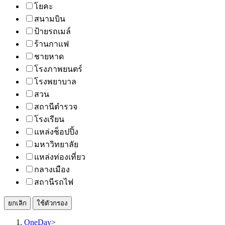
โยคะ
สนามบิน
ป้ายรถเมล์
ร้านกาแฟ
ชายหาด
โรงภาพยนตร์
โรงพยาบาล
สวน
สถานีตำรวจ
โรงเรียน
แหล่งช็อปปิ้ง
มหาวิทยาลัย
แหล่งท่องเที่ยว
กลางเมือง
สถานีรถไฟ
ยกเลิก
ใช้ตัวกรอง
OneDay
>