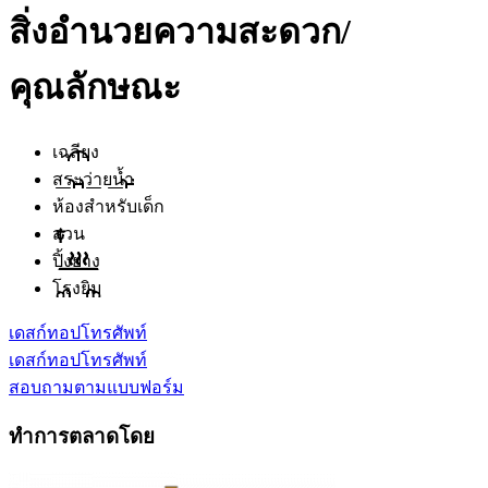
สิ่งอำนวยความสะดวก/
คุณลักษณะ
เฉลียง
สระว่ายน้ำ
ห้องสำหรับเด็ก
สวน
ปิ้งย่าง
โรงยิม
เดสก์ทอป
โทรศัพท์
เดสก์ทอป
โทรศัพท์
สอบถามตามแบบฟอร์ม
ทำการตลาดโดย