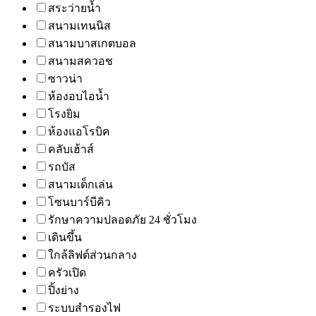
สระว่ายน้ำ
สนามเทนนิส
สนามบาสเกตบอล
สนามสควอช
ซาวน่า
ห้องอบไอน้ำ
โรงยิม
ห้องแอโรบิค
คลับเฮ้าส์
รถบัส
สนามเด็กเล่น
โซนบาร์บีคิว
รักษาความปลอดภัย 24 ชั่วโมง
เดินขึ้น
ใกล้ลิฟต์ส่วนกลาง
ครัวเปิด
ปิ้งย่าง
ระบบสำรองไฟ