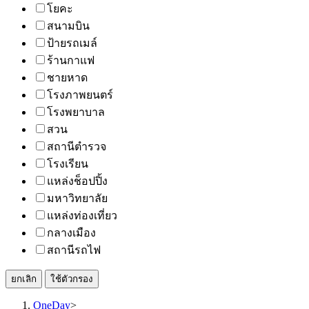
โยคะ
สนามบิน
ป้ายรถเมล์
ร้านกาแฟ
ชายหาด
โรงภาพยนตร์
โรงพยาบาล
สวน
สถานีตำรวจ
โรงเรียน
แหล่งช็อปปิ้ง
มหาวิทยาลัย
แหล่งท่องเที่ยว
กลางเมือง
สถานีรถไฟ
ยกเลิก
ใช้ตัวกรอง
OneDay
>