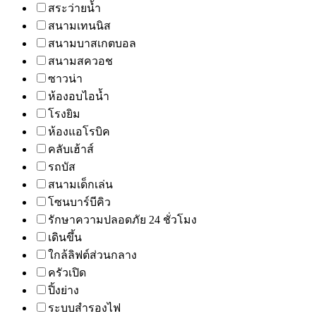
สระว่ายน้ำ
สนามเทนนิส
สนามบาสเกตบอล
สนามสควอช
ซาวน่า
ห้องอบไอน้ำ
โรงยิม
ห้องแอโรบิค
คลับเฮ้าส์
รถบัส
สนามเด็กเล่น
โซนบาร์บีคิว
รักษาความปลอดภัย 24 ชั่วโมง
เดินขึ้น
ใกล้ลิฟต์ส่วนกลาง
ครัวเปิด
ปิ้งย่าง
ระบบสำรองไฟ