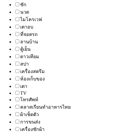
ซัก
นวด
ไมโครเวฟ
เตาอบ
ที่จอดรถ
ลานบ้าน
ตู้เย็น
ดาวเทียม
สปา
เครื่องสตรีม
ห้องเก็บของ
เตา
TV
โทรศัพท์
คลาสเรียนทำอาหารไทย
ผ้าเช็ดตัว
การขนส่ง
เครื่องซักผ้า