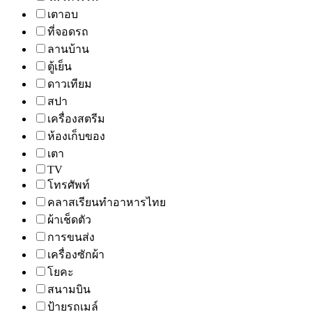
เตาอบ
ที่จอดรถ
ลานบ้าน
ตู้เย็น
ดาวเทียม
สปา
เครื่องสตรีม
ห้องเก็บของ
เตา
TV
โทรศัพท์
คลาสเรียนทำอาหารไทย
ผ้าเช็ดตัว
การขนส่ง
เครื่องซักผ้า
โยคะ
สนามบิน
ป้ายรถเมล์