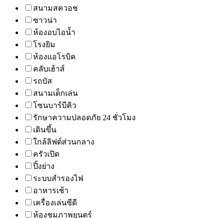
สนามสควอช
ซาวน่า
ห้องอบไอน้ำ
โรงยิม
ห้องแอโรบิค
คลับเฮ้าส์
รถบัส
สนามเด็กเล่น
โซนบาร์บีคิว
รักษาความปลอดภัย 24 ชั่วโมง
เดินขึ้น
ใกล้ลิฟต์ส่วนกลาง
ครัวเปิด
ปิ้งย่าง
ระบบสำรองไฟ
อาหารเช้า
เครื่องเล่นซีดี
ห้องชมภาพยนตร์