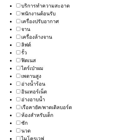
บริการทำความสะอาด
พนักงานต้อนรับ
เครื่องปรับอากาศ
จาน
เครื่องล้างจาน
ลิฟต์
รั้ว
ฟิตเนส
ไดร์เป่าผม
เพดานสูง
อ่างน้ำร้อน
อินเทอร์เน็ต
อ่างอาบน้ำ
เรือคายัค/พาดเดิลบอร์ด
ห้องสำหรับเด็ก
ซัก
นวด
ไมโครเวฟ