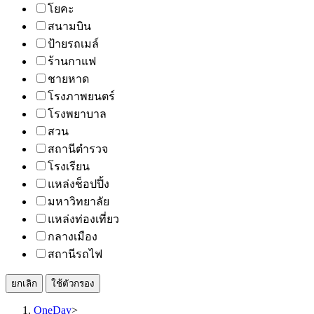
โยคะ
สนามบิน
ป้ายรถเมล์
ร้านกาแฟ
ชายหาด
โรงภาพยนตร์
โรงพยาบาล
สวน
สถานีตำรวจ
โรงเรียน
แหล่งช็อปปิ้ง
มหาวิทยาลัย
แหล่งท่องเที่ยว
กลางเมือง
สถานีรถไฟ
ยกเลิก
ใช้ตัวกรอง
OneDay
>