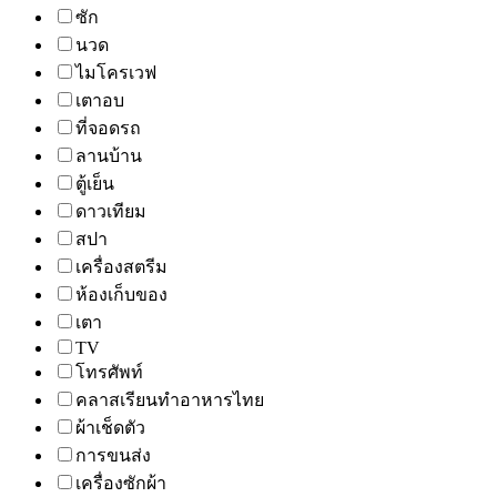
ซัก
นวด
ไมโครเวฟ
เตาอบ
ที่จอดรถ
ลานบ้าน
ตู้เย็น
ดาวเทียม
สปา
เครื่องสตรีม
ห้องเก็บของ
เตา
TV
โทรศัพท์
คลาสเรียนทำอาหารไทย
ผ้าเช็ดตัว
การขนส่ง
เครื่องซักผ้า