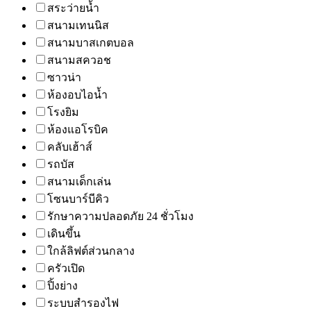
สระว่ายน้ำ
สนามเทนนิส
สนามบาสเกตบอล
สนามสควอช
ซาวน่า
ห้องอบไอน้ำ
โรงยิม
ห้องแอโรบิค
คลับเฮ้าส์
รถบัส
สนามเด็กเล่น
โซนบาร์บีคิว
รักษาความปลอดภัย 24 ชั่วโมง
เดินขึ้น
ใกล้ลิฟต์ส่วนกลาง
ครัวเปิด
ปิ้งย่าง
ระบบสำรองไฟ