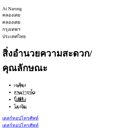
At Narong
คลองเตย
คลองเตย
กรุงเทพฯ
ประเทศไทย
สิ่งอำนวยความสะดวก/
คุณลักษณะ
เฉลียง
สระว่ายน้ำ
ปิ้งย่าง
โรงยิม
เดสก์ทอป
โทรศัพท์
เดสก์ทอป
โทรศัพท์