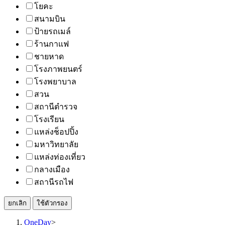
โยคะ
สนามบิน
ป้ายรถเมล์
ร้านกาแฟ
ชายหาด
โรงภาพยนตร์
โรงพยาบาล
สวน
สถานีตำรวจ
โรงเรียน
แหล่งช็อปปิ้ง
มหาวิทยาลัย
แหล่งท่องเที่ยว
กลางเมือง
สถานีรถไฟ
ยกเลิก
ใช้ตัวกรอง
OneDay
>