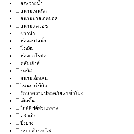
สระว่ายน้ำ
สนามเทนนิส
สนามบาสเกตบอล
สนามสควอช
ซาวน่า
ห้องอบไอน้ำ
โรงยิม
ห้องแอโรบิค
คลับเฮ้าส์
รถบัส
สนามเด็กเล่น
โซนบาร์บีคิว
รักษาความปลอดภัย 24 ชั่วโมง
เดินขึ้น
ใกล้ลิฟต์ส่วนกลาง
ครัวเปิด
ปิ้งย่าง
ระบบสำรองไฟ