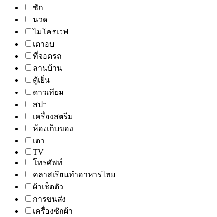
ซัก
นวด
ไมโครเวฟ
เตาอบ
ที่จอดรถ
ลานบ้าน
ตู้เย็น
ดาวเทียม
สปา
เครื่องสตรีม
ห้องเก็บของ
เตา
TV
โทรศัพท์
คลาสเรียนทำอาหารไทย
ผ้าเช็ดตัว
การขนส่ง
เครื่องซักผ้า