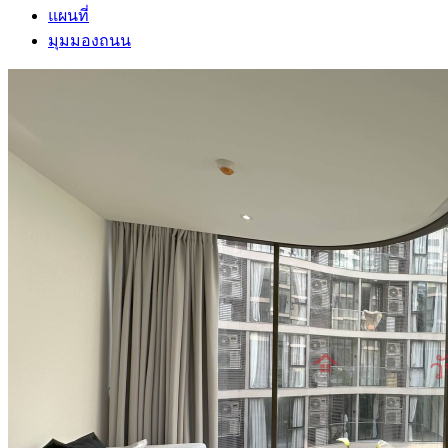
แผนที่
มุมมองถนน