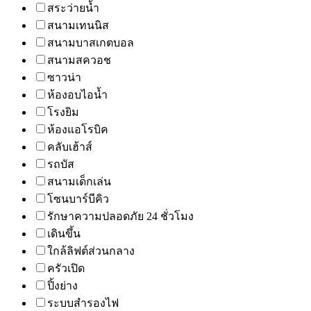
สระว่ายน้ำ
สนามเทนนิส
สนามบาสเกตบอล
สนามสควอช
ซาวน่า
ห้องอบไอน้ำ
โรงยิม
ห้องแอโรบิค
คลับเฮ้าส์
รถบัส
สนามเด็กเล่น
โซนบาร์บีคิว
รักษาความปลอดภัย 24 ชั่วโมง
เดินขึ้น
ใกล้ลิฟต์ส่วนกลาง
ครัวเปิด
ปิ้งย่าง
ระบบสำรองไฟ