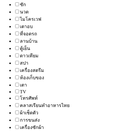
ซัก
นวด
ไมโครเวฟ
เตาอบ
ที่จอดรถ
ลานบ้าน
ตู้เย็น
ดาวเทียม
สปา
เครื่องสตรีม
ห้องเก็บของ
เตา
TV
โทรศัพท์
คลาสเรียนทำอาหารไทย
ผ้าเช็ดตัว
การขนส่ง
เครื่องซักผ้า