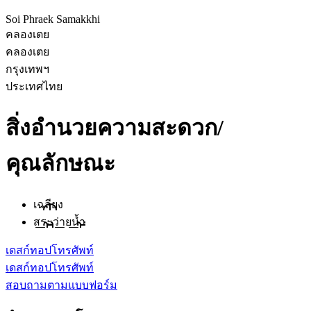
Soi Phraek Samakkhi
คลองเตย
คลองเตย
กรุงเทพฯ
ประเทศไทย
สิ่งอำนวยความสะดวก/
คุณลักษณะ
เฉลียง
สระว่ายน้ำ
เดสก์ทอป
โทรศัพท์
เดสก์ทอป
โทรศัพท์
สอบถามตามแบบฟอร์ม