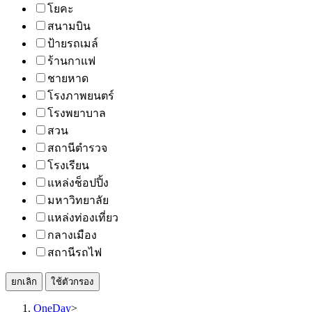
โยคะ
สนามบิน
ป้ายรถเมล์
ร้านกาแฟ
ชายหาด
โรงภาพยนตร์
โรงพยาบาล
สวน
สถานีตำรวจ
โรงเรียน
แหล่งช็อปปิ้ง
มหาวิทยาลัย
แหล่งท่องเที่ยว
กลางเมือง
สถานีรถไฟ
ยกเลิก
ใช้ตัวกรอง
OneDay
>