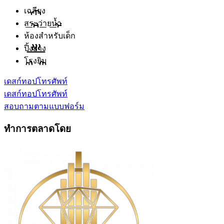
เฉลียง
สระว่ายน้ำ
ห้องสำหรับเด็ก
ปิ้งย่าง
โรงยิม
เดสก์ทอป
โทรศัพท์
เดสก์ทอป
โทรศัพท์
สอบถามตามแบบฟอร์ม
ทำการตลาดโดย