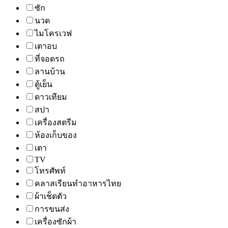
ซัก
นวด
ไมโครเวฟ
เตาอบ
ที่จอดรถ
ลานบ้าน
ตู้เย็น
ดาวเทียม
สปา
เครื่องสตรีม
ห้องเก็บของ
เตา
TV
โทรศัพท์
คลาสเรียนทำอาหารไทย
ผ้าเช็ดตัว
การขนส่ง
เครื่องซักผ้า