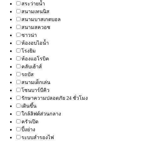
สระว่ายน้ำ
สนามเทนนิส
สนามบาสเกตบอล
สนามสควอช
ซาวน่า
ห้องอบไอน้ำ
โรงยิม
ห้องแอโรบิค
คลับเฮ้าส์
รถบัส
สนามเด็กเล่น
โซนบาร์บีคิว
รักษาความปลอดภัย 24 ชั่วโมง
เดินขึ้น
ใกล้ลิฟต์ส่วนกลาง
ครัวเปิด
ปิ้งย่าง
ระบบสำรองไฟ