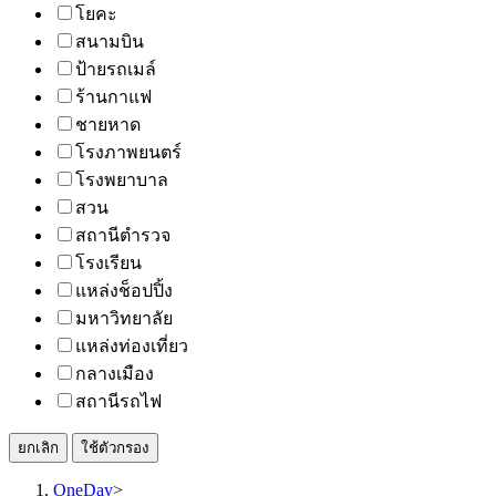
โยคะ
สนามบิน
ป้ายรถเมล์
ร้านกาแฟ
ชายหาด
โรงภาพยนตร์
โรงพยาบาล
สวน
สถานีตำรวจ
โรงเรียน
แหล่งช็อปปิ้ง
มหาวิทยาลัย
แหล่งท่องเที่ยว
กลางเมือง
สถานีรถไฟ
ยกเลิก
ใช้ตัวกรอง
OneDay
>