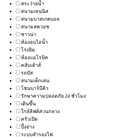
สระว่ายน้ำ
สนามเทนนิส
สนามบาสเกตบอล
สนามสควอช
ซาวน่า
ห้องอบไอน้ำ
โรงยิม
ห้องแอโรบิค
คลับเฮ้าส์
รถบัส
สนามเด็กเล่น
โซนบาร์บีคิว
รักษาความปลอดภัย 24 ชั่วโมง
เดินขึ้น
ใกล้ลิฟต์ส่วนกลาง
ครัวเปิด
ปิ้งย่าง
ระบบสำรองไฟ