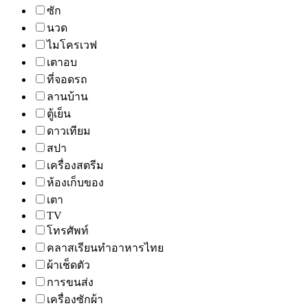
ซัก
นวด
ไมโครเวฟ
เตาอบ
ที่จอดรถ
ลานบ้าน
ตู้เย็น
ดาวเทียม
สปา
เครื่องสตรีม
ห้องเก็บของ
เตา
TV
โทรศัพท์
คลาสเรียนทำอาหารไทย
ผ้าเช็ดตัว
การขนส่ง
เครื่องซักผ้า