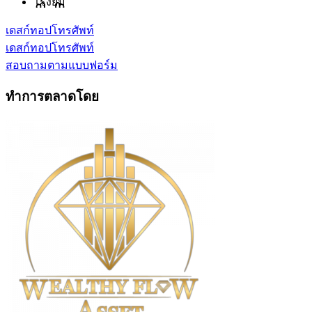
โรงยิม
เดสก์ทอป
โทรศัพท์
เดสก์ทอป
โทรศัพท์
สอบถามตามแบบฟอร์ม
ทำการตลาดโดย