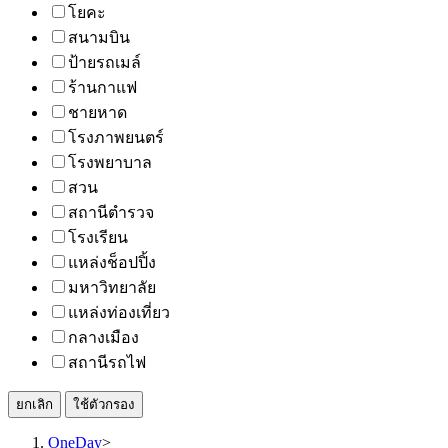
โยคะ
สนามบิน
ป้ายรถเมล์
ร้านกาแฟ
ชายหาด
โรงภาพยนตร์
โรงพยาบาล
สวน
สถานีตำรวจ
โรงเรียน
แหล่งช็อปปิ้ง
มหาวิทยาลัย
แหล่งท่องเที่ยว
กลางเมือง
สถานีรถไฟ
ยกเลิก
ใช้ตัวกรอง
OneDay
>