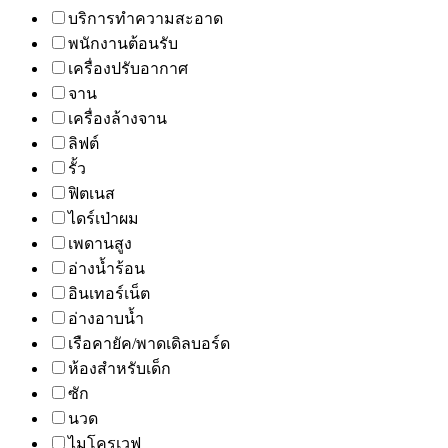
บริการทำความสะอาด
พนักงานต้อนรับ
เครื่องปรับอากาศ
จาน
เครื่องล้างจาน
ลิฟต์
รั้ว
ฟิตเนส
ไดร์เป่าผม
เพดานสูง
อ่างน้ำร้อน
อินเทอร์เน็ต
อ่างอาบน้ำ
เรือคายัค/พาดเดิลบอร์ด
ห้องสำหรับเด็ก
ซัก
นวด
ไมโครเวฟ