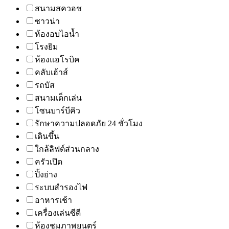
สนามสควอช
ซาวน่า
ห้องอบไอน้ำ
โรงยิม
ห้องแอโรบิค
คลับเฮ้าส์
รถบัส
สนามเด็กเล่น
โซนบาร์บีคิว
รักษาความปลอดภัย 24 ชั่วโมง
เดินขึ้น
ใกล้ลิฟต์ส่วนกลาง
ครัวเปิด
ปิ้งย่าง
ระบบสำรองไฟ
อาหารเช้า
เครื่องเล่นซีดี
ห้องชมภาพยนตร์