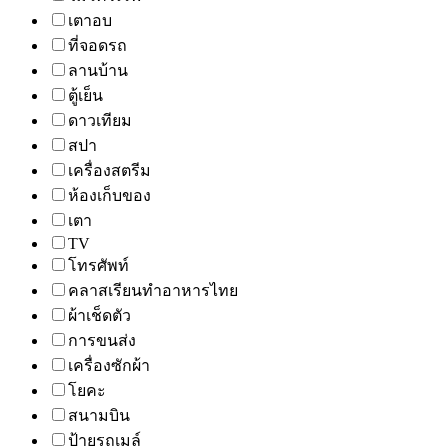
เตาอบ
ที่จอดรถ
ลานบ้าน
ตู้เย็น
ดาวเทียม
สปา
เครื่องสตรีม
ห้องเก็บของ
เตา
TV
โทรศัพท์
คลาสเรียนทำอาหารไทย
ผ้าเช็ดตัว
การขนส่ง
เครื่องซักผ้า
โยคะ
สนามบิน
ป้ายรถเมล์