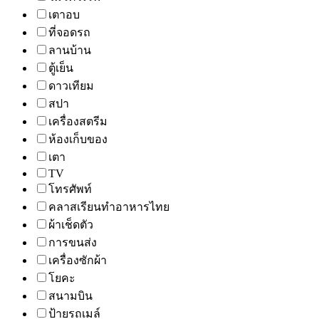
เตาอบ
ที่จอดรถ
ลานบ้าน
ตู้เย็น
ดาวเทียม
สปา
เครื่องสตรีม
ห้องเก็บของ
เตา
TV
โทรศัพท์
คลาสเรียนทำอาหารไทย
ผ้าเช็ดตัว
การขนส่ง
เครื่องซักผ้า
โยคะ
สนามบิน
ป้ายรถเมล์