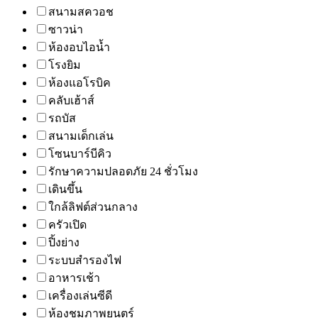
สนามสควอช
ซาวน่า
ห้องอบไอน้ำ
โรงยิม
ห้องแอโรบิค
คลับเฮ้าส์
รถบัส
สนามเด็กเล่น
โซนบาร์บีคิว
รักษาความปลอดภัย 24 ชั่วโมง
เดินขึ้น
ใกล้ลิฟต์ส่วนกลาง
ครัวเปิด
ปิ้งย่าง
ระบบสำรองไฟ
อาหารเช้า
เครื่องเล่นซีดี
ห้องชมภาพยนตร์