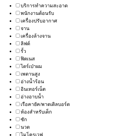
บริการทำความสะอาด
พนักงานต้อนรับ
เครื่องปรับอากาศ
จาน
เครื่องล้างจาน
ลิฟต์
รั้ว
ฟิตเนส
ไดร์เป่าผม
เพดานสูง
อ่างน้ำร้อน
อินเทอร์เน็ต
อ่างอาบน้ำ
เรือคายัค/พาดเดิลบอร์ด
ห้องสำหรับเด็ก
ซัก
นวด
ไมโครเวฟ