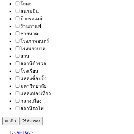
โยคะ
สนามบิน
ป้ายรถเมล์
ร้านกาแฟ
ชายหาด
โรงภาพยนตร์
โรงพยาบาล
สวน
สถานีตำรวจ
โรงเรียน
แหล่งช็อปปิ้ง
มหาวิทยาลัย
แหล่งท่องเที่ยว
กลางเมือง
สถานีรถไฟ
ยกเลิก
ใช้ตัวกรอง
OneDay
>