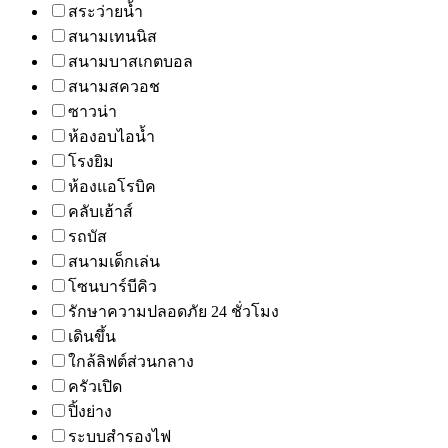
สระว่ายน้ำ
สนามเทนนิส
สนามบาสเกตบอล
สนามสควอช
ซาวน่า
ห้องอบไอน้ำ
โรงยิม
ห้องแอโรบิค
คลับเฮ้าส์
รถบัส
สนามเด็กเล่น
โซนบาร์บีคิว
รักษาความปลอดภัย 24 ชั่วโมง
เดินขึ้น
ใกล้ลิฟต์ส่วนกลาง
ครัวเปิด
ปิ้งย่าง
ระบบสำรองไฟ