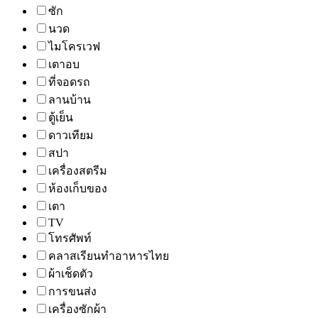
ซัก
นวด
ไมโครเวฟ
เตาอบ
ที่จอดรถ
ลานบ้าน
ตู้เย็น
ดาวเทียม
สปา
เครื่องสตรีม
ห้องเก็บของ
เตา
TV
โทรศัพท์
คลาสเรียนทำอาหารไทย
ผ้าเช็ดตัว
การขนส่ง
เครื่องซักผ้า