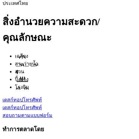
ประเทศไทย
สิ่งอำนวยความสะดวก/
คุณลักษณะ
เฉลียง
สระว่ายน้ำ
สวน
ปิ้งย่าง
โรงยิม
เดสก์ทอป
โทรศัพท์
เดสก์ทอป
โทรศัพท์
สอบถามตามแบบฟอร์ม
ทำการตลาดโดย