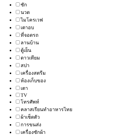
ซัก
นวด
ไมโครเวฟ
เตาอบ
ที่จอดรถ
ลานบ้าน
ตู้เย็น
ดาวเทียม
สปา
เครื่องสตรีม
ห้องเก็บของ
เตา
TV
โทรศัพท์
คลาสเรียนทำอาหารไทย
ผ้าเช็ดตัว
การขนส่ง
เครื่องซักผ้า