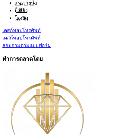
สระว่ายน้ำ
ปิ้งย่าง
โรงยิม
เดสก์ทอป
โทรศัพท์
เดสก์ทอป
โทรศัพท์
สอบถามตามแบบฟอร์ม
ทำการตลาดโดย