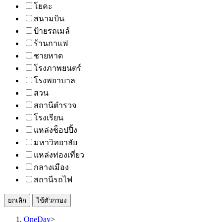
โยคะ
สนามบิน
ป้ายรถเมล์
ร้านกาแฟ
ชายหาด
โรงภาพยนตร์
โรงพยาบาล
สวน
สถานีตำรวจ
โรงเรียน
แหล่งช็อปปิ้ง
มหาวิทยาลัย
แหล่งท่องเที่ยว
กลางเมือง
สถานีรถไฟ
ยกเลิก
ใช้ตัวกรอง
OneDay
>