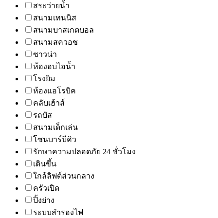
สระว่ายน้ำ
สนามเทนนิส
สนามบาสเกตบอล
สนามสควอช
ซาวน่า
ห้องอบไอน้ำ
โรงยิม
ห้องแอโรบิค
คลับเฮ้าส์
รถบัส
สนามเด็กเล่น
โซนบาร์บีคิว
รักษาความปลอดภัย 24 ชั่วโมง
เดินขึ้น
ใกล้ลิฟต์ส่วนกลาง
ครัวเปิด
ปิ้งย่าง
ระบบสำรองไฟ