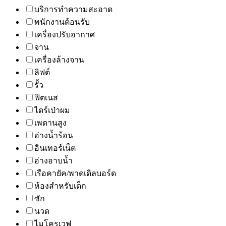
บริการทำความสะอาด
พนักงานต้อนรับ
เครื่องปรับอากาศ
จาน
เครื่องล้างจาน
ลิฟต์
รั้ว
ฟิตเนส
ไดร์เป่าผม
เพดานสูง
อ่างน้ำร้อน
อินเทอร์เน็ต
อ่างอาบน้ำ
เรือคายัค/พาดเดิลบอร์ด
ห้องสำหรับเด็ก
ซัก
นวด
ไมโครเวฟ