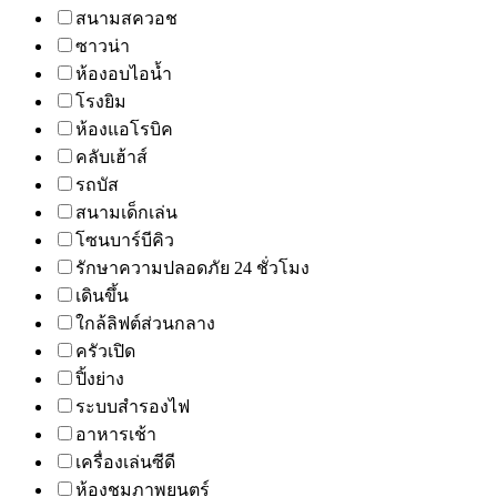
สนามสควอช
ซาวน่า
ห้องอบไอน้ำ
โรงยิม
ห้องแอโรบิค
คลับเฮ้าส์
รถบัส
สนามเด็กเล่น
โซนบาร์บีคิว
รักษาความปลอดภัย 24 ชั่วโมง
เดินขึ้น
ใกล้ลิฟต์ส่วนกลาง
ครัวเปิด
ปิ้งย่าง
ระบบสำรองไฟ
อาหารเช้า
เครื่องเล่นซีดี
ห้องชมภาพยนตร์