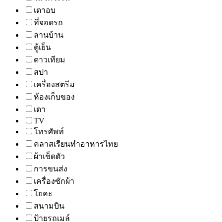
เตาอบ
ที่จอดรถ
ลานบ้าน
ตู้เย็น
ดาวเทียม
สปา
เครื่องสตรีม
ห้องเก็บของ
เตา
TV
โทรศัพท์
คลาสเรียนทำอาหารไทย
ผ้าเช็ดตัว
การขนส่ง
เครื่องซักผ้า
โยคะ
สนามบิน
ป้ายรถเมล์