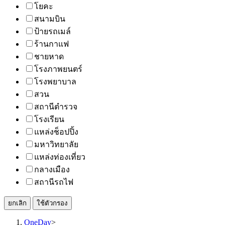
โยคะ
สนามบิน
ป้ายรถเมล์
ร้านกาแฟ
ชายหาด
โรงภาพยนตร์
โรงพยาบาล
สวน
สถานีตำรวจ
โรงเรียน
แหล่งช็อปปิ้ง
มหาวิทยาลัย
แหล่งท่องเที่ยว
กลางเมือง
สถานีรถไฟ
ยกเลิก
ใช้ตัวกรอง
OneDay
>