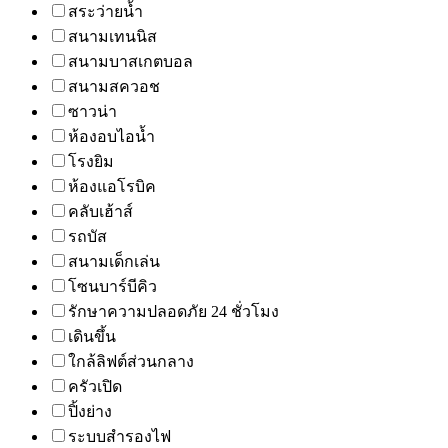
สระว่ายน้ำ
สนามเทนนิส
สนามบาสเกตบอล
สนามสควอช
ซาวน่า
ห้องอบไอน้ำ
โรงยิม
ห้องแอโรบิค
คลับเฮ้าส์
รถบัส
สนามเด็กเล่น
โซนบาร์บีคิว
รักษาความปลอดภัย 24 ชั่วโมง
เดินขึ้น
ใกล้ลิฟต์ส่วนกลาง
ครัวเปิด
ปิ้งย่าง
ระบบสำรองไฟ