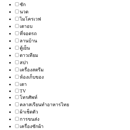
ซัก
นวด
ไมโครเวฟ
เตาอบ
ที่จอดรถ
ลานบ้าน
ตู้เย็น
ดาวเทียม
สปา
เครื่องสตรีม
ห้องเก็บของ
เตา
TV
โทรศัพท์
คลาสเรียนทำอาหารไทย
ผ้าเช็ดตัว
การขนส่ง
เครื่องซักผ้า