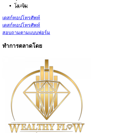
โรงยิม
เดสก์ทอป
โทรศัพท์
เดสก์ทอป
โทรศัพท์
สอบถามตามแบบฟอร์ม
ทำการตลาดโดย