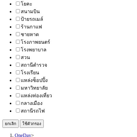
โยคะ
สนามบิน
ป้ายรถเมล์
ร้านกาแฟ
ชายหาด
โรงภาพยนตร์
โรงพยาบาล
สวน
สถานีตำรวจ
โรงเรียน
แหล่งช็อปปิ้ง
มหาวิทยาลัย
แหล่งท่องเที่ยว
กลางเมือง
สถานีรถไฟ
ยกเลิก
ใช้ตัวกรอง
OneDay
>