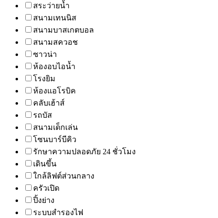
สระว่ายน้ำ
สนามเทนนิส
สนามบาสเกตบอล
สนามสควอช
ซาวน่า
ห้องอบไอน้ำ
โรงยิม
ห้องแอโรบิค
คลับเฮ้าส์
รถบัส
สนามเด็กเล่น
โซนบาร์บีคิว
รักษาความปลอดภัย 24 ชั่วโมง
เดินขึ้น
ใกล้ลิฟต์ส่วนกลาง
ครัวเปิด
ปิ้งย่าง
ระบบสำรองไฟ