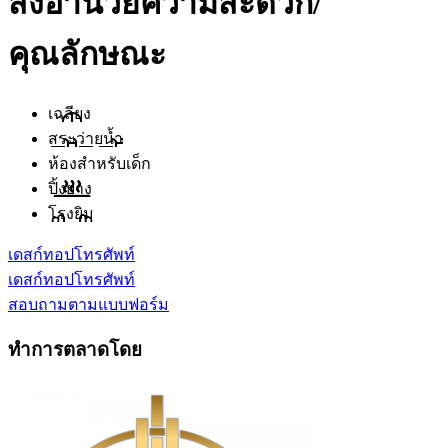
สิ่งอำนวยความสะดวก/
คุณลักษณะ
เฉลียง
สระว่ายน้ำ
ห้องสำหรับเด็ก
ปิ้งย่าง
โรงยิม
เดสก์ทอป
โทรศัพท์
เดสก์ทอป
โทรศัพท์
สอบถามตามแบบฟอร์ม
ทำการตลาดโดย