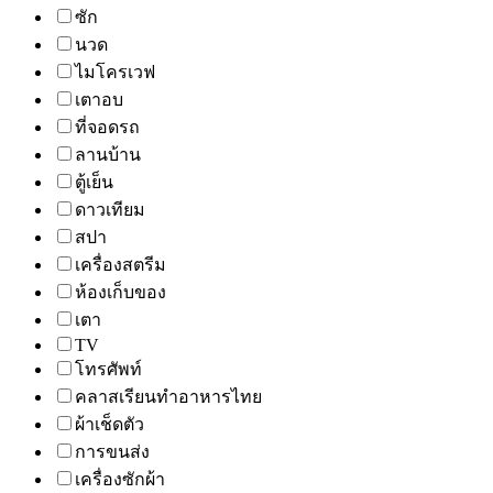
ซัก
นวด
ไมโครเวฟ
เตาอบ
ที่จอดรถ
ลานบ้าน
ตู้เย็น
ดาวเทียม
สปา
เครื่องสตรีม
ห้องเก็บของ
เตา
TV
โทรศัพท์
คลาสเรียนทำอาหารไทย
ผ้าเช็ดตัว
การขนส่ง
เครื่องซักผ้า