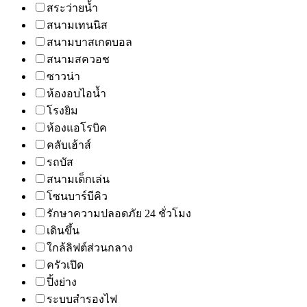
สระว่ายน้ำ
สนามเทนนิส
สนามบาสเกตบอล
สนามสควอช
ซาวน่า
ห้องอบไอน้ำ
โรงยิม
ห้องแอโรบิค
คลับเฮ้าส์
รถบัส
สนามเด็กเล่น
โซนบาร์บีคิว
รักษาความปลอดภัย 24 ชั่วโมง
เดินขึ้น
ใกล้ลิฟต์ส่วนกลาง
ครัวเปิด
ปิ้งย่าง
ระบบสำรองไฟ