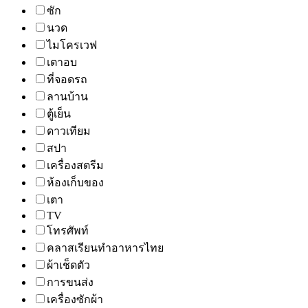
ซัก
นวด
ไมโครเวฟ
เตาอบ
ที่จอดรถ
ลานบ้าน
ตู้เย็น
ดาวเทียม
สปา
เครื่องสตรีม
ห้องเก็บของ
เตา
TV
โทรศัพท์
คลาสเรียนทำอาหารไทย
ผ้าเช็ดตัว
การขนส่ง
เครื่องซักผ้า