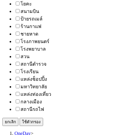
โยคะ
สนามบิน
ป้ายรถเมล์
ร้านกาแฟ
ชายหาด
โรงภาพยนตร์
โรงพยาบาล
สวน
สถานีตำรวจ
โรงเรียน
แหล่งช็อปปิ้ง
มหาวิทยาลัย
แหล่งท่องเที่ยว
กลางเมือง
สถานีรถไฟ
ยกเลิก
ใช้ตัวกรอง
OneDay
>