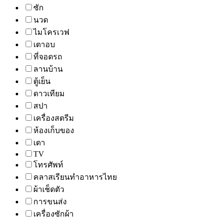
ซัก
นวด
ไมโครเวฟ
เตาอบ
ที่จอดรถ
ลานบ้าน
ตู้เย็น
ดาวเทียม
สปา
เครื่องสตรีม
ห้องเก็บของ
เตา
TV
โทรศัพท์
คลาสเรียนทำอาหารไทย
ผ้าเช็ดตัว
การขนส่ง
เครื่องซักผ้า