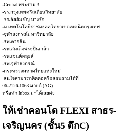
-Central พระราม 3
-รร.กรุงเทพคริสเตียนวิทยาลัย
-รร.อัสสัมชัญ บางรัก
-ม.เทคโนโลยีราชมงคลวิทยาเขตเทคนิคกรุงเทพ
-จุฬาลงกรณ์มหาวิทยาลัย
-รพ.ตากสิน
-รพ.สมเด็จพระปิ่นเกล้า
-รพ.เซนต์หลุยส์
-รพ.จุฬาลงกรณ์
-กระทรวงมหาดไทยแห่งใหม่
‍️ สนใจสามารถติดต่อหรือสอบถามได้ที่
06-2126-1063 มายด์ (AG)
หรือทัก Inbox มาได้เลยค่ะ
ให้เช่าคอนโด FLEXI สาธร-
เจริญนคร (ชั้น5 ตึกC)