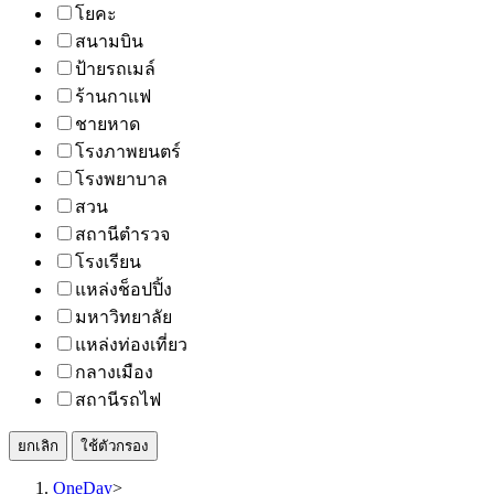
โยคะ
สนามบิน
ป้ายรถเมล์
ร้านกาแฟ
ชายหาด
โรงภาพยนตร์
โรงพยาบาล
สวน
สถานีตำรวจ
โรงเรียน
แหล่งช็อปปิ้ง
มหาวิทยาลัย
แหล่งท่องเที่ยว
กลางเมือง
สถานีรถไฟ
ยกเลิก
ใช้ตัวกรอง
OneDay
>