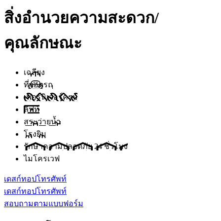
สิ่งอำนวยความสะดวก/
คุณลักษณะ
เฉลียง
ที่จอดรถ
เฟอร์นิเจอร์ครบ
ลิฟท์
สระว่ายน้ำ
โรงยิม
รักษาความปลอดภัย 24 ชั่วโมง
ไมโครเวฟ
เดสก์ทอป
โทรศัพท์
เดสก์ทอป
โทรศัพท์
สอบถามตามแบบฟอร์ม