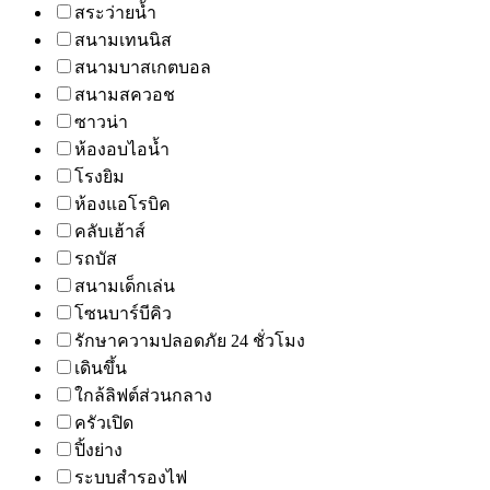
สระว่ายน้ำ
สนามเทนนิส
สนามบาสเกตบอล
สนามสควอช
ซาวน่า
ห้องอบไอน้ำ
โรงยิม
ห้องแอโรบิค
คลับเฮ้าส์
รถบัส
สนามเด็กเล่น
โซนบาร์บีคิว
รักษาความปลอดภัย 24 ชั่วโมง
เดินขึ้น
ใกล้ลิฟต์ส่วนกลาง
ครัวเปิด
ปิ้งย่าง
ระบบสำรองไฟ