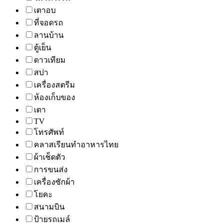
เตาอบ
ที่จอดรถ
ลานบ้าน
ตู้เย็น
ดาวเทียม
สปา
เครื่องสตรีม
ห้องเก็บของ
เตา
TV
โทรศัพท์
คลาสเรียนทำอาหารไทย
ผ้าเช็ดตัว
การขนส่ง
เครื่องซักผ้า
โยคะ
สนามบิน
ป้ายรถเมล์