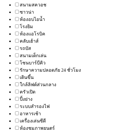
สนามสควอช
ซาวน่า
ห้องอบไอน้ำ
โรงยิม
ห้องแอโรบิค
คลับเฮ้าส์
รถบัส
สนามเด็กเล่น
โซนบาร์บีคิว
รักษาความปลอดภัย 24 ชั่วโมง
เดินขึ้น
ใกล้ลิฟต์ส่วนกลาง
ครัวเปิด
ปิ้งย่าง
ระบบสำรองไฟ
อาหารเช้า
เครื่องเล่นซีดี
ห้องชมภาพยนตร์