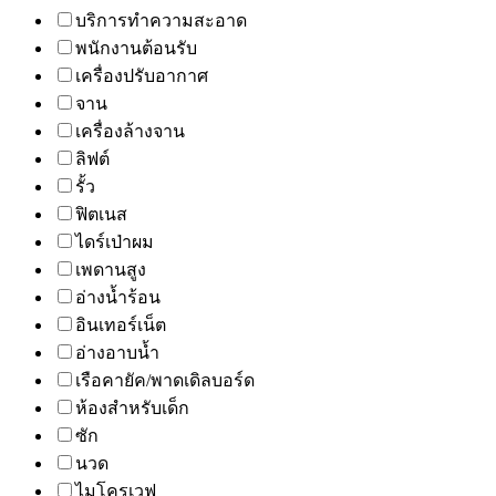
บริการทำความสะอาด
พนักงานต้อนรับ
เครื่องปรับอากาศ
จาน
เครื่องล้างจาน
ลิฟต์
รั้ว
ฟิตเนส
ไดร์เป่าผม
เพดานสูง
อ่างน้ำร้อน
อินเทอร์เน็ต
อ่างอาบน้ำ
เรือคายัค/พาดเดิลบอร์ด
ห้องสำหรับเด็ก
ซัก
นวด
ไมโครเวฟ