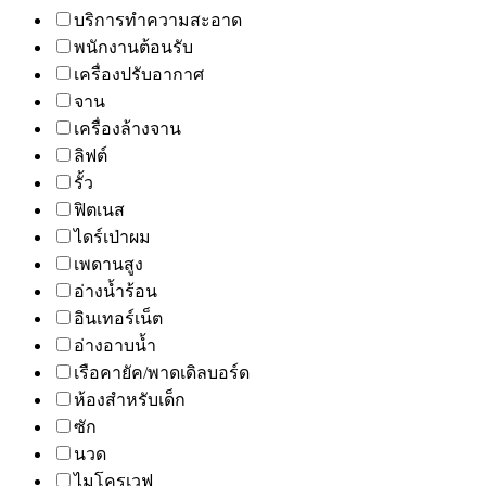
บริการทำความสะอาด
พนักงานต้อนรับ
เครื่องปรับอากาศ
จาน
เครื่องล้างจาน
ลิฟต์
รั้ว
ฟิตเนส
ไดร์เป่าผม
เพดานสูง
อ่างน้ำร้อน
อินเทอร์เน็ต
อ่างอาบน้ำ
เรือคายัค/พาดเดิลบอร์ด
ห้องสำหรับเด็ก
ซัก
นวด
ไมโครเวฟ