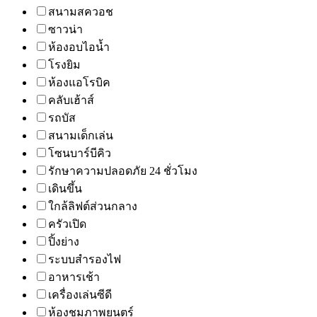
สนามสควอช
ซาวน่า
ห้องอบไอน้ำ
โรงยิม
ห้องแอโรบิค
คลับเฮ้าส์
รถบัส
สนามเด็กเล่น
โซนบาร์บีคิว
รักษาความปลอดภัย 24 ชั่วโมง
เดินขึ้น
ใกล้ลิฟต์ส่วนกลาง
ครัวเปิด
ปิ้งย่าง
ระบบสำรองไฟ
อาหารเช้า
เครื่องเล่นซีดี
ห้องชมภาพยนตร์