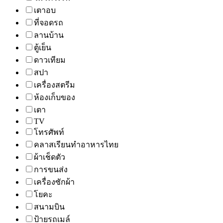
เตาอบ
ที่จอดรถ
ลานบ้าน
ตู้เย็น
ดาวเทียม
สปา
เครื่องสตรีม
ห้องเก็บของ
เตา
TV
โทรศัพท์
คลาสเรียนทำอาหารไทย
ผ้าเช็ดตัว
การขนส่ง
เครื่องซักผ้า
โยคะ
สนามบิน
ป้ายรถเมล์