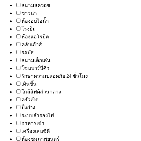
สนามสควอช
ซาวน่า
ห้องอบไอน้ำ
โรงยิม
ห้องแอโรบิค
คลับเฮ้าส์
รถบัส
สนามเด็กเล่น
โซนบาร์บีคิว
รักษาความปลอดภัย 24 ชั่วโมง
เดินขึ้น
ใกล้ลิฟต์ส่วนกลาง
ครัวเปิด
ปิ้งย่าง
ระบบสำรองไฟ
อาหารเช้า
เครื่องเล่นซีดี
ห้องชมภาพยนตร์