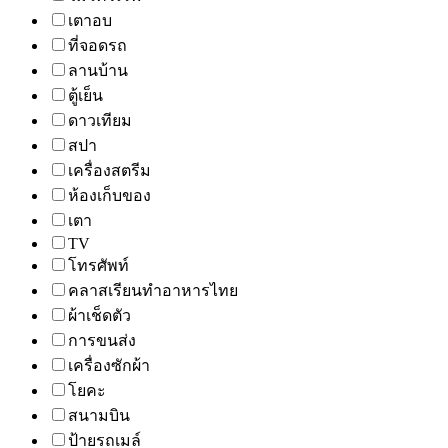
เตาอบ
ที่จอดรถ
ลานบ้าน
ตู้เย็น
ดาวเทียม
สปา
เครื่องสตรีม
ห้องเก็บของ
เตา
TV
โทรศัพท์
คลาสเรียนทำอาหารไทย
ผ้าเช็ดตัว
การขนส่ง
เครื่องซักผ้า
โยคะ
สนามบิน
ป้ายรถเมล์