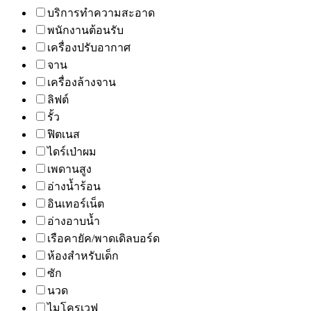
บริการทำความสะอาด
พนักงานต้อนรับ
เครื่องปรับอากาศ
จาน
เครื่องล้างจาน
ลิฟต์
รั้ว
ฟิตเนส
ไดร์เป่าผม
เพดานสูง
อ่างน้ำร้อน
อินเทอร์เน็ต
อ่างอาบน้ำ
เรือคายัค/พาดเดิลบอร์ด
ห้องสำหรับเด็ก
ซัก
นวด
ไมโครเวฟ