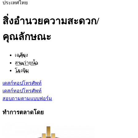
ประเทศไทย
สิ่งอำนวยความสะดวก/
คุณลักษณะ
เฉลียง
สระว่ายน้ำ
โรงยิม
เดสก์ทอป
โทรศัพท์
เดสก์ทอป
โทรศัพท์
สอบถามตามแบบฟอร์ม
ทำการตลาดโดย