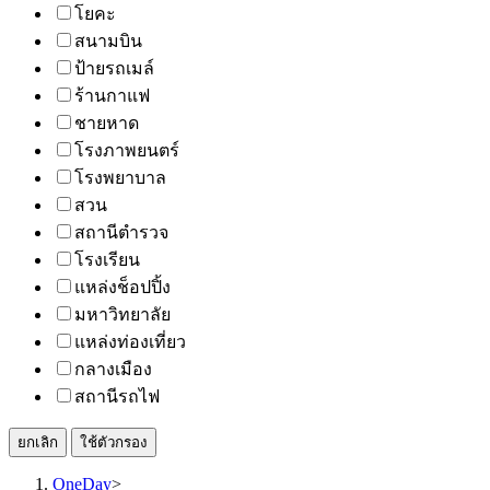
โยคะ
สนามบิน
ป้ายรถเมล์
ร้านกาแฟ
ชายหาด
โรงภาพยนตร์
โรงพยาบาล
สวน
สถานีตำรวจ
โรงเรียน
แหล่งช็อปปิ้ง
มหาวิทยาลัย
แหล่งท่องเที่ยว
กลางเมือง
สถานีรถไฟ
ยกเลิก
ใช้ตัวกรอง
OneDay
>