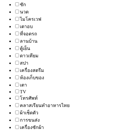
ซัก
นวด
ไมโครเวฟ
เตาอบ
ที่จอดรถ
ลานบ้าน
ตู้เย็น
ดาวเทียม
สปา
เครื่องสตรีม
ห้องเก็บของ
เตา
TV
โทรศัพท์
คลาสเรียนทำอาหารไทย
ผ้าเช็ดตัว
การขนส่ง
เครื่องซักผ้า