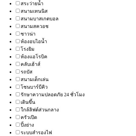
สระว่ายน้ำ
สนามเทนนิส
สนามบาสเกตบอล
สนามสควอช
ซาวน่า
ห้องอบไอน้ำ
โรงยิม
ห้องแอโรบิค
คลับเฮ้าส์
รถบัส
สนามเด็กเล่น
โซนบาร์บีคิว
รักษาความปลอดภัย 24 ชั่วโมง
เดินขึ้น
ใกล้ลิฟต์ส่วนกลาง
ครัวเปิด
ปิ้งย่าง
ระบบสำรองไฟ