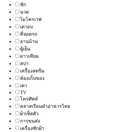
ซัก
นวด
ไมโครเวฟ
เตาอบ
ที่จอดรถ
ลานบ้าน
ตู้เย็น
ดาวเทียม
สปา
เครื่องสตรีม
ห้องเก็บของ
เตา
TV
โทรศัพท์
คลาสเรียนทำอาหารไทย
ผ้าเช็ดตัว
การขนส่ง
เครื่องซักผ้า