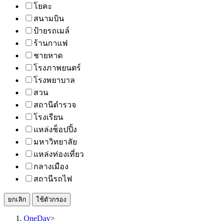
โยคะ
สนามบิน
ป้ายรถเมล์
ร้านกาแฟ
ชายหาด
โรงภาพยนตร์
โรงพยาบาล
สวน
สถานีตำรวจ
โรงเรียน
แหล่งช็อปปิ้ง
มหาวิทยาลัย
แหล่งท่องเที่ยว
กลางเมือง
สถานีรถไฟ
ยกเลิก
ใช้ตัวกรอง
OneDay
>