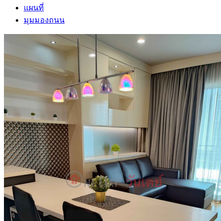
แผนที่
มุมมองถนน