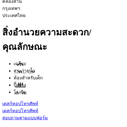
คลองสาน
กรุงเทพฯ
ประเทศไทย
สิ่งอำนวยความสะดวก/
คุณลักษณะ
เฉลียง
สระว่ายน้ำ
ห้องสำหรับเด็ก
ปิ้งย่าง
โรงยิม
เดสก์ทอป
โทรศัพท์
เดสก์ทอป
โทรศัพท์
สอบถามตามแบบฟอร์ม