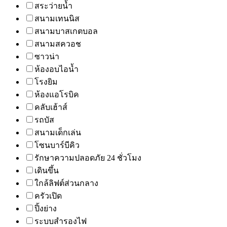
สระว่ายน้ำ
สนามเทนนิส
สนามบาสเกตบอล
สนามสควอช
ซาวน่า
ห้องอบไอน้ำ
โรงยิม
ห้องแอโรบิค
คลับเฮ้าส์
รถบัส
สนามเด็กเล่น
โซนบาร์บีคิว
รักษาความปลอดภัย 24 ชั่วโมง
เดินขึ้น
ใกล้ลิฟต์ส่วนกลาง
ครัวเปิด
ปิ้งย่าง
ระบบสำรองไฟ