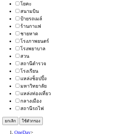
โยคะ
สนามบิน
ป้ายรถเมล์
ร้านกาแฟ
ชายหาด
โรงภาพยนตร์
โรงพยาบาล
สวน
สถานีตำรวจ
โรงเรียน
แหล่งช็อปปิ้ง
มหาวิทยาลัย
แหล่งท่องเที่ยว
กลางเมือง
สถานีรถไฟ
ยกเลิก
ใช้ตัวกรอง
OneDay
>