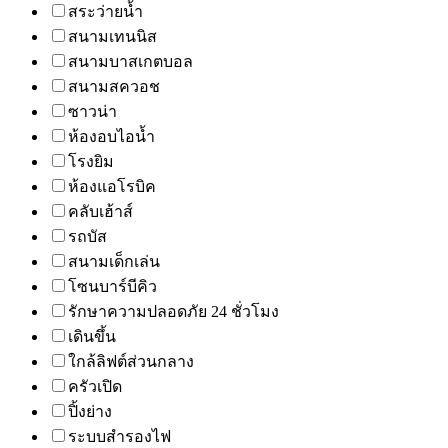
สระว่ายน้ำ
สนามเทนนิส
สนามบาสเกตบอล
สนามสควอช
ซาวน่า
ห้องอบไอน้ำ
โรงยิม
ห้องแอโรบิค
คลับเฮ้าส์
รถบัส
สนามเด็กเล่น
โซนบาร์บีคิว
รักษาความปลอดภัย 24 ชั่วโมง
เดินขึ้น
ใกล้ลิฟต์ส่วนกลาง
ครัวเปิด
ปิ้งย่าง
ระบบสำรองไฟ