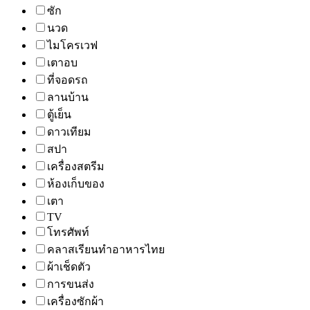
ซัก
นวด
ไมโครเวฟ
เตาอบ
ที่จอดรถ
ลานบ้าน
ตู้เย็น
ดาวเทียม
สปา
เครื่องสตรีม
ห้องเก็บของ
เตา
TV
โทรศัพท์
คลาสเรียนทำอาหารไทย
ผ้าเช็ดตัว
การขนส่ง
เครื่องซักผ้า