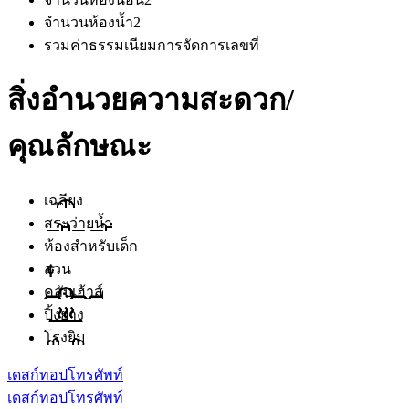
จำนวนห้องน้ำ
2
รวมค่าธรรมเนียมการจัดการ
เลขที่
สิ่งอำนวยความสะดวก/
คุณลักษณะ
เฉลียง
สระว่ายน้ำ
ห้องสำหรับเด็ก
สวน
คลับเฮ้าส์
ปิ้งย่าง
โรงยิม
เดสก์ทอป
โทรศัพท์
เดสก์ทอป
โทรศัพท์