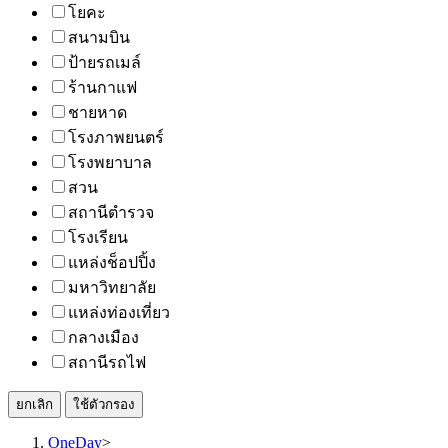
โยคะ
สนามบิน
ป้ายรถเมล์
ร้านกาแฟ
ชายหาด
โรงภาพยนตร์
โรงพยาบาล
สวน
สถานีตำรวจ
โรงเรียน
แหล่งช็อปปิ้ง
มหาวิทยาลัย
แหล่งท่องเที่ยว
กลางเมือง
สถานีรถไฟ
ยกเลิก
ใช้ตัวกรอง
OneDay
>