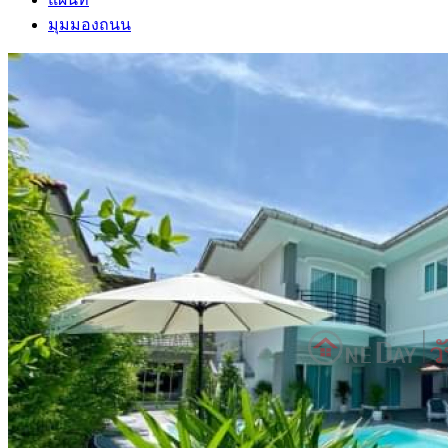
มุมมองถนน