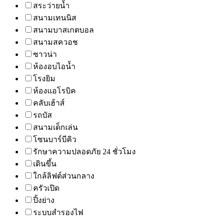
สระว่ายน้ำ
สนามเทนนิส
สนามบาสเกตบอล
สนามสควอช
ซาวน่า
ห้องอบไอน้ำ
โรงยิม
ห้องแอโรบิค
คลับเฮ้าส์
รถบัส
สนามเด็กเล่น
โซนบาร์บีคิว
รักษาความปลอดภัย 24 ชั่วโมง
เดินขึ้น
ใกล้ลิฟต์ส่วนกลาง
ครัวเปิด
ปิ้งย่าง
ระบบสำรองไฟ