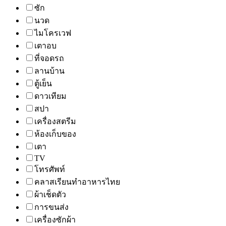
ซัก
นวด
ไมโครเวฟ
เตาอบ
ที่จอดรถ
ลานบ้าน
ตู้เย็น
ดาวเทียม
สปา
เครื่องสตรีม
ห้องเก็บของ
เตา
TV
โทรศัพท์
คลาสเรียนทำอาหารไทย
ผ้าเช็ดตัว
การขนส่ง
เครื่องซักผ้า