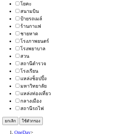
โยคะ
สนามบิน
ป้ายรถเมล์
ร้านกาแฟ
ชายหาด
โรงภาพยนตร์
โรงพยาบาล
สวน
สถานีตำรวจ
โรงเรียน
แหล่งช็อปปิ้ง
มหาวิทยาลัย
แหล่งท่องเที่ยว
กลางเมือง
สถานีรถไฟ
ยกเลิก
ใช้ตัวกรอง
OneDay
>