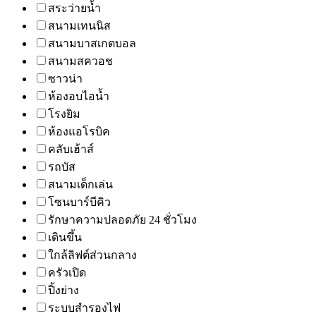
สระว่ายน้ำ
สนามเทนนิส
สนามบาสเกตบอล
สนามสควอช
ซาวน่า
ห้องอบไอน้ำ
โรงยิม
ห้องแอโรบิค
คลับเฮ้าส์
รถบัส
สนามเด็กเล่น
โซนบาร์บีคิว
รักษาความปลอดภัย 24 ชั่วโมง
เดินขึ้น
ใกล้ลิฟต์ส่วนกลาง
ครัวเปิด
ปิ้งย่าง
ระบบสำรองไฟ