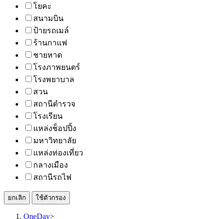
โยคะ
สนามบิน
ป้ายรถเมล์
ร้านกาแฟ
ชายหาด
โรงภาพยนตร์
โรงพยาบาล
สวน
สถานีตำรวจ
โรงเรียน
แหล่งช็อปปิ้ง
มหาวิทยาลัย
แหล่งท่องเที่ยว
กลางเมือง
สถานีรถไฟ
ยกเลิก
ใช้ตัวกรอง
OneDay
>