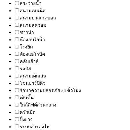
สระว่ายน้ำ
สนามเทนนิส
สนามบาสเกตบอล
สนามสควอช
ซาวน่า
ห้องอบไอน้ำ
โรงยิม
ห้องแอโรบิค
คลับเฮ้าส์
รถบัส
สนามเด็กเล่น
โซนบาร์บีคิว
รักษาความปลอดภัย 24 ชั่วโมง
เดินขึ้น
ใกล้ลิฟต์ส่วนกลาง
ครัวเปิด
ปิ้งย่าง
ระบบสำรองไฟ