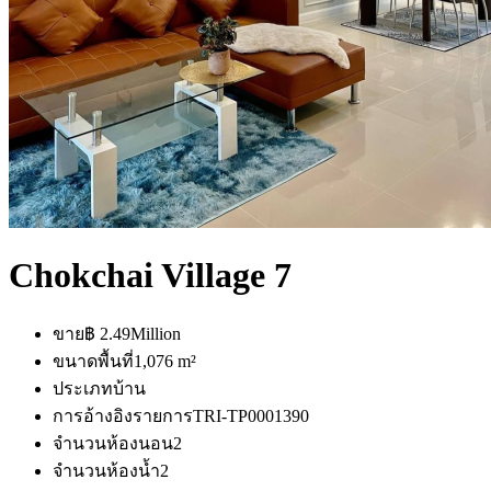
Chokchai Village 7
ขาย
฿ 2.49Million
ขนาดพื้นที่
1,076 m²
ประเภท
บ้าน
การอ้างอิงรายการ
TRI-TP0001390
จำนวนห้องนอน
2
จำนวนห้องน้ำ
2