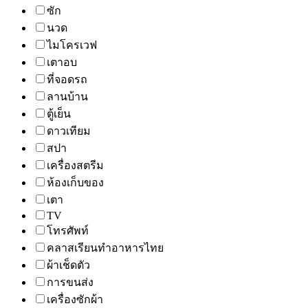
ซัก
นวด
ไมโครเวฟ
เตาอบ
ที่จอดรถ
ลานบ้าน
ตู้เย็น
ดาวเทียม
สปา
เครื่องสตรีม
ห้องเก็บของ
เตา
TV
โทรศัพท์
คลาสเรียนทำอาหารไทย
ผ้าเช็ดตัว
การขนส่ง
เครื่องซักผ้า