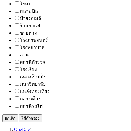
โยคะ
สนามบิน
ป้ายรถเมล์
ร้านกาแฟ
ชายหาด
โรงภาพยนตร์
โรงพยาบาล
สวน
สถานีตำรวจ
โรงเรียน
แหล่งช็อปปิ้ง
มหาวิทยาลัย
แหล่งท่องเที่ยว
กลางเมือง
สถานีรถไฟ
ยกเลิก
ใช้ตัวกรอง
OneDay
>