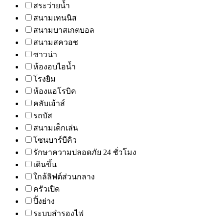
สระว่ายน้ำ
สนามเทนนิส
สนามบาสเกตบอล
สนามสควอช
ซาวน่า
ห้องอบไอน้ำ
โรงยิม
ห้องแอโรบิค
คลับเฮ้าส์
รถบัส
สนามเด็กเล่น
โซนบาร์บีคิว
รักษาความปลอดภัย 24 ชั่วโมง
เดินขึ้น
ใกล้ลิฟต์ส่วนกลาง
ครัวเปิด
ปิ้งย่าง
ระบบสำรองไฟ