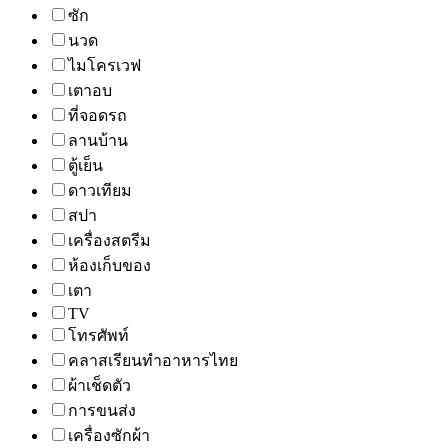
ซัก
นวด
ไมโครเวฟ
เตาอบ
ที่จอดรถ
ลานบ้าน
ตู้เย็น
ดาวเทียม
สปา
เครื่องสตรีม
ห้องเก็บของ
เตา
TV
โทรศัพท์
คลาสเรียนทำอาหารไทย
ผ้าเช็ดตัว
การขนส่ง
เครื่องซักผ้า