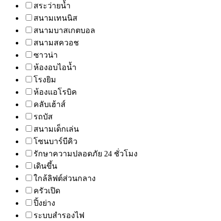
สระว่ายน้ำ
สนามเทนนิส
สนามบาสเกตบอล
สนามสควอช
ซาวน่า
ห้องอบไอน้ำ
โรงยิม
ห้องแอโรบิค
คลับเฮ้าส์
รถบัส
สนามเด็กเล่น
โซนบาร์บีคิว
รักษาความปลอดภัย 24 ชั่วโมง
เดินขึ้น
ใกล้ลิฟต์ส่วนกลาง
ครัวเปิด
ปิ้งย่าง
ระบบสำรองไฟ