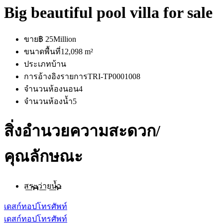
Big beautiful pool villa for sale
ขาย
฿ 25Million
ขนาดพื้นที่
12,098 m²
ประเภท
บ้าน
การอ้างอิงรายการ
TRI-TP0001008
จำนวนห้องนอน
4
จำนวนห้องน้ำ
5
สิ่งอำนวยความสะดวก/
คุณลักษณะ
สระว่ายน้ำ
เดสก์ทอป
โทรศัพท์
เดสก์ทอป
โทรศัพท์