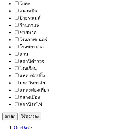
โยคะ
สนามบิน
ป้ายรถเมล์
ร้านกาแฟ
ชายหาด
โรงภาพยนตร์
โรงพยาบาล
สวน
สถานีตำรวจ
โรงเรียน
แหล่งช็อปปิ้ง
มหาวิทยาลัย
แหล่งท่องเที่ยว
กลางเมือง
สถานีรถไฟ
ยกเลิก
ใช้ตัวกรอง
OneDay
>