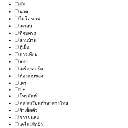
ซัก
นวด
ไมโครเวฟ
เตาอบ
ที่จอดรถ
ลานบ้าน
ตู้เย็น
ดาวเทียม
สปา
เครื่องสตรีม
ห้องเก็บของ
เตา
TV
โทรศัพท์
คลาสเรียนทำอาหารไทย
ผ้าเช็ดตัว
การขนส่ง
เครื่องซักผ้า