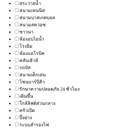
สระว่ายน้ำ
สนามเทนนิส
สนามบาสเกตบอล
สนามสควอช
ซาวน่า
ห้องอบไอน้ำ
โรงยิม
ห้องแอโรบิค
คลับเฮ้าส์
รถบัส
สนามเด็กเล่น
โซนบาร์บีคิว
รักษาความปลอดภัย 24 ชั่วโมง
เดินขึ้น
ใกล้ลิฟต์ส่วนกลาง
ครัวเปิด
ปิ้งย่าง
ระบบสำรองไฟ