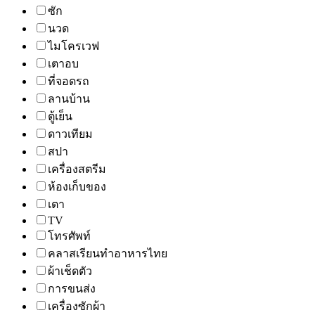
ซัก
นวด
ไมโครเวฟ
เตาอบ
ที่จอดรถ
ลานบ้าน
ตู้เย็น
ดาวเทียม
สปา
เครื่องสตรีม
ห้องเก็บของ
เตา
TV
โทรศัพท์
คลาสเรียนทำอาหารไทย
ผ้าเช็ดตัว
การขนส่ง
เครื่องซักผ้า