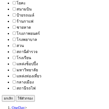
โยคะ
สนามบิน
ป้ายรถเมล์
ร้านกาแฟ
ชายหาด
โรงภาพยนตร์
โรงพยาบาล
สวน
สถานีตำรวจ
โรงเรียน
แหล่งช็อปปิ้ง
มหาวิทยาลัย
แหล่งท่องเที่ยว
กลางเมือง
สถานีรถไฟ
ยกเลิก
ใช้ตัวกรอง
OneDay
>