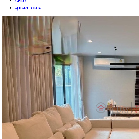
มุมมองถนน