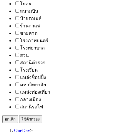
โยคะ
สนามบิน
ป้ายรถเมล์
ร้านกาแฟ
ชายหาด
โรงภาพยนตร์
โรงพยาบาล
สวน
สถานีตำรวจ
โรงเรียน
แหล่งช็อปปิ้ง
มหาวิทยาลัย
แหล่งท่องเที่ยว
กลางเมือง
สถานีรถไฟ
ยกเลิก
ใช้ตัวกรอง
OneDay
>