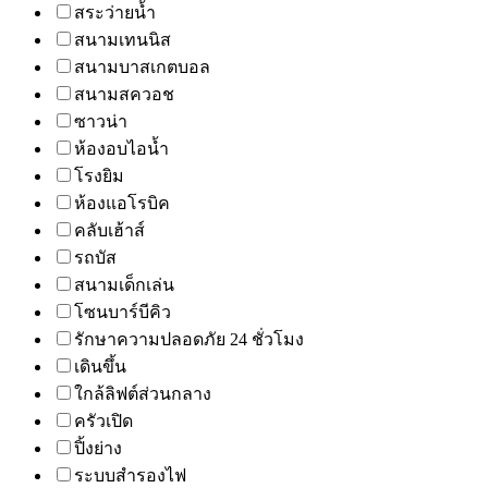
สระว่ายน้ำ
สนามเทนนิส
สนามบาสเกตบอล
สนามสควอช
ซาวน่า
ห้องอบไอน้ำ
โรงยิม
ห้องแอโรบิค
คลับเฮ้าส์
รถบัส
สนามเด็กเล่น
โซนบาร์บีคิว
รักษาความปลอดภัย 24 ชั่วโมง
เดินขึ้น
ใกล้ลิฟต์ส่วนกลาง
ครัวเปิด
ปิ้งย่าง
ระบบสำรองไฟ