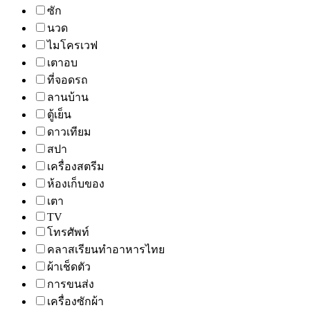
ซัก
นวด
ไมโครเวฟ
เตาอบ
ที่จอดรถ
ลานบ้าน
ตู้เย็น
ดาวเทียม
สปา
เครื่องสตรีม
ห้องเก็บของ
เตา
TV
โทรศัพท์
คลาสเรียนทำอาหารไทย
ผ้าเช็ดตัว
การขนส่ง
เครื่องซักผ้า