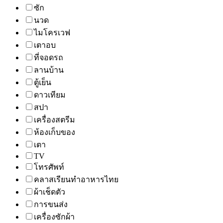
ซัก
นวด
ไมโครเวฟ
เตาอบ
ที่จอดรถ
ลานบ้าน
ตู้เย็น
ดาวเทียม
สปา
เครื่องสตรีม
ห้องเก็บของ
เตา
TV
โทรศัพท์
คลาสเรียนทำอาหารไทย
ผ้าเช็ดตัว
การขนส่ง
เครื่องซักผ้า