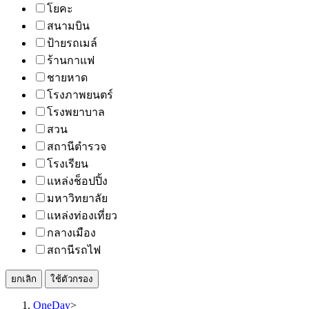
โยคะ
สนามบิน
ป้ายรถเมล์
ร้านกาแฟ
ชายหาด
โรงภาพยนตร์
โรงพยาบาล
สวน
สถานีตำรวจ
โรงเรียน
แหล่งช็อปปิ้ง
มหาวิทยาลัย
แหล่งท่องเที่ยว
กลางเมือง
สถานีรถไฟ
ยกเลิก
ใช้ตัวกรอง
OneDay
>