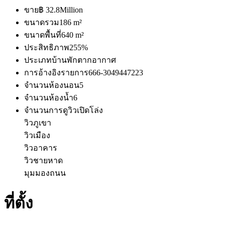
ขาย
฿ 32.8Million
ขนาดรวม
186 m²
ขนาดพื้นที่
640 m²
ประสิทธิภาพ
255%
ประเภท
บ้านพักตากอากาศ
การอ้างอิงรายการ
666-3049447223
จำนวนห้องนอน
5
จำนวนห้องน้ำ
6
จำนวนการดู
วิวเปิดโล่ง
วิวภูเขา
วิวเมือง
วิวอาคาร
วิวชายหาด
มุมมองถนน
ที่ตั้ง