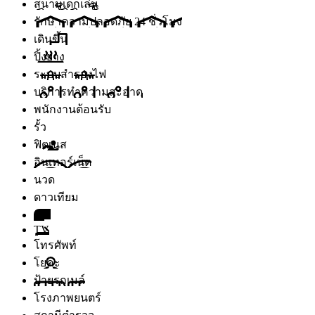
สนามเด็กเล่น
รักษาความปลอดภัย 24 ชั่วโมง
เดินขึ้น
ปิ้งย่าง
ระบบสำรองไฟ
บริการทำความสะอาด
พนักงานต้อนรับ
รั้ว
ฟิตเนส
อินเทอร์เน็ต
นวด
ดาวเทียม
เตา
TV
โทรศัพท์
โยคะ
ป้ายรถเมล์
โรงภาพยนตร์