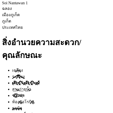
Soi Nantawan 1
ฉลอง
เมืองภูเก็ต
ภูเก็ต
ประเทศไทย
สิ่งอำนวยความสะดวก/
คุณลักษณะ
เฉลียง
ระเบียง
เฟอร์นิเจอร์ครบ
สระว่ายน้ำ
ซาวน่า
ห้องแอโรบิค
รถบัส