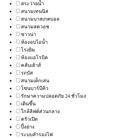
สระว่ายน้ำ
สนามเทนนิส
สนามบาสเกตบอล
สนามสควอช
ซาวน่า
ห้องอบไอน้ำ
โรงยิม
ห้องแอโรบิค
คลับเฮ้าส์
รถบัส
สนามเด็กเล่น
โซนบาร์บีคิว
รักษาความปลอดภัย 24 ชั่วโมง
เดินขึ้น
ใกล้ลิฟต์ส่วนกลาง
ครัวเปิด
ปิ้งย่าง
ระบบสำรองไฟ