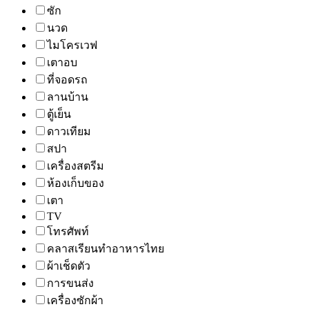
ซัก
นวด
ไมโครเวฟ
เตาอบ
ที่จอดรถ
ลานบ้าน
ตู้เย็น
ดาวเทียม
สปา
เครื่องสตรีม
ห้องเก็บของ
เตา
TV
โทรศัพท์
คลาสเรียนทำอาหารไทย
ผ้าเช็ดตัว
การขนส่ง
เครื่องซักผ้า