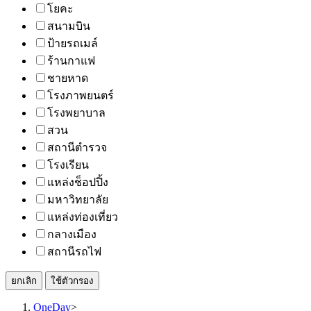
โยคะ
สนามบิน
ป้ายรถเมล์
ร้านกาแฟ
ชายหาด
โรงภาพยนตร์
โรงพยาบาล
สวน
สถานีตำรวจ
โรงเรียน
แหล่งช็อปปิ้ง
มหาวิทยาลัย
แหล่งท่องเที่ยว
กลางเมือง
สถานีรถไฟ
ยกเลิก
ใช้ตัวกรอง
OneDay
>