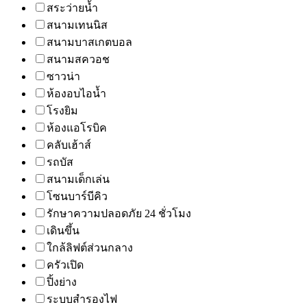
สระว่ายน้ำ
สนามเทนนิส
สนามบาสเกตบอล
สนามสควอช
ซาวน่า
ห้องอบไอน้ำ
โรงยิม
ห้องแอโรบิค
คลับเฮ้าส์
รถบัส
สนามเด็กเล่น
โซนบาร์บีคิว
รักษาความปลอดภัย 24 ชั่วโมง
เดินขึ้น
ใกล้ลิฟต์ส่วนกลาง
ครัวเปิด
ปิ้งย่าง
ระบบสำรองไฟ