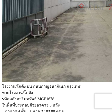
โรงงาน/โกดัง บน ถนนกาญจนาภิเษก กรุงเทพฯ
ขายโรงงาน/โกดัง
รหัสอสังหาริมทรัพย์ MGP1678
ในพื้นที่ประกอบด้วยอาคาร 3 หลัง
– อาคาร 4 ชั้น - ขนาด 2,103.80 ตร.ม.