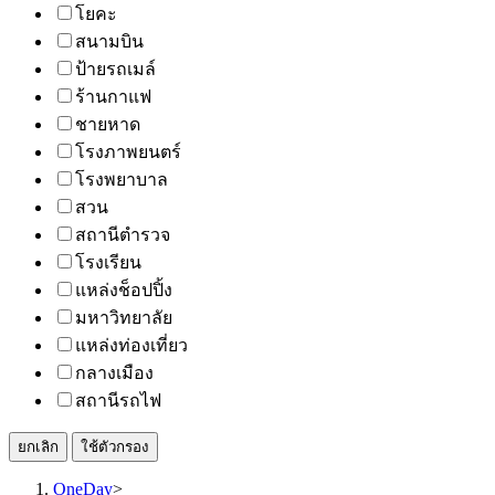
โยคะ
สนามบิน
ป้ายรถเมล์
ร้านกาแฟ
ชายหาด
โรงภาพยนตร์
โรงพยาบาล
สวน
สถานีตำรวจ
โรงเรียน
แหล่งช็อปปิ้ง
มหาวิทยาลัย
แหล่งท่องเที่ยว
กลางเมือง
สถานีรถไฟ
ยกเลิก
ใช้ตัวกรอง
OneDay
>