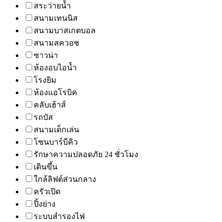
สระว่ายน้ำ
สนามเทนนิส
สนามบาสเกตบอล
สนามสควอช
ซาวน่า
ห้องอบไอน้ำ
โรงยิม
ห้องแอโรบิค
คลับเฮ้าส์
รถบัส
สนามเด็กเล่น
โซนบาร์บีคิว
รักษาความปลอดภัย 24 ชั่วโมง
เดินขึ้น
ใกล้ลิฟต์ส่วนกลาง
ครัวเปิด
ปิ้งย่าง
ระบบสำรองไฟ