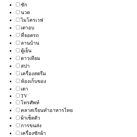
ซัก
นวด
ไมโครเวฟ
เตาอบ
ที่จอดรถ
ลานบ้าน
ตู้เย็น
ดาวเทียม
สปา
เครื่องสตรีม
ห้องเก็บของ
เตา
TV
โทรศัพท์
คลาสเรียนทำอาหารไทย
ผ้าเช็ดตัว
การขนส่ง
เครื่องซักผ้า