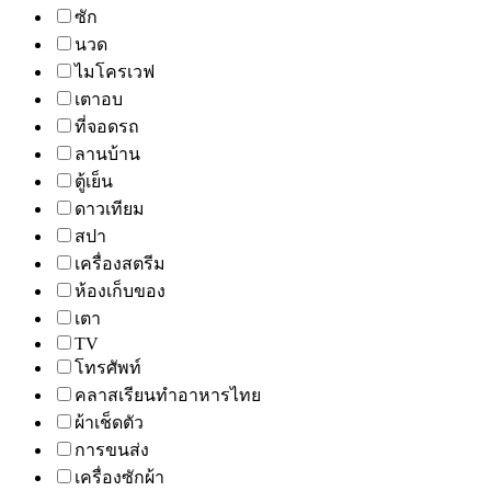
ซัก
นวด
ไมโครเวฟ
เตาอบ
ที่จอดรถ
ลานบ้าน
ตู้เย็น
ดาวเทียม
สปา
เครื่องสตรีม
ห้องเก็บของ
เตา
TV
โทรศัพท์
คลาสเรียนทำอาหารไทย
ผ้าเช็ดตัว
การขนส่ง
เครื่องซักผ้า