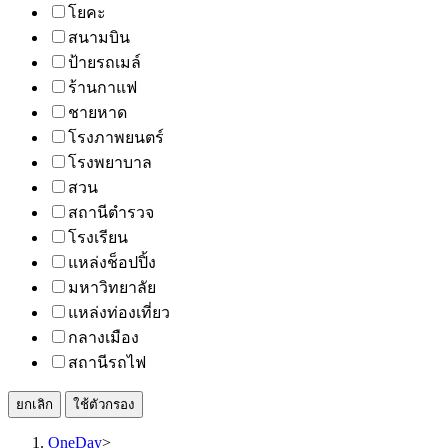
โยคะ
สนามบิน
ป้ายรถเมล์
ร้านกาแฟ
ชายหาด
โรงภาพยนตร์
โรงพยาบาล
สวน
สถานีตำรวจ
โรงเรียน
แหล่งช็อปปิ้ง
มหาวิทยาลัย
แหล่งท่องเที่ยว
กลางเมือง
สถานีรถไฟ
ยกเลิก
ใช้ตัวกรอง
OneDay
>