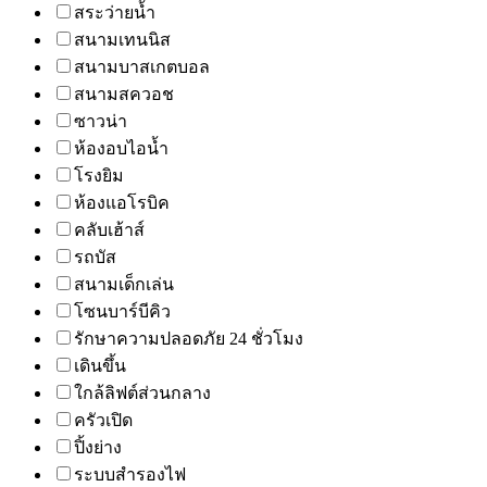
สระว่ายน้ำ
สนามเทนนิส
สนามบาสเกตบอล
สนามสควอช
ซาวน่า
ห้องอบไอน้ำ
โรงยิม
ห้องแอโรบิค
คลับเฮ้าส์
รถบัส
สนามเด็กเล่น
โซนบาร์บีคิว
รักษาความปลอดภัย 24 ชั่วโมง
เดินขึ้น
ใกล้ลิฟต์ส่วนกลาง
ครัวเปิด
ปิ้งย่าง
ระบบสำรองไฟ