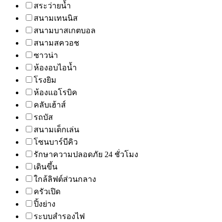
สระว่ายน้ำ
สนามเทนนิส
สนามบาสเกตบอล
สนามสควอช
ซาวน่า
ห้องอบไอน้ำ
โรงยิม
ห้องแอโรบิค
คลับเฮ้าส์
รถบัส
สนามเด็กเล่น
โซนบาร์บีคิว
รักษาความปลอดภัย 24 ชั่วโมง
เดินขึ้น
ใกล้ลิฟต์ส่วนกลาง
ครัวเปิด
ปิ้งย่าง
ระบบสำรองไฟ