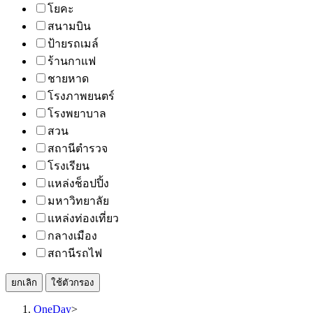
โยคะ
สนามบิน
ป้ายรถเมล์
ร้านกาแฟ
ชายหาด
โรงภาพยนตร์
โรงพยาบาล
สวน
สถานีตำรวจ
โรงเรียน
แหล่งช็อปปิ้ง
มหาวิทยาลัย
แหล่งท่องเที่ยว
กลางเมือง
สถานีรถไฟ
ยกเลิก
ใช้ตัวกรอง
OneDay
>