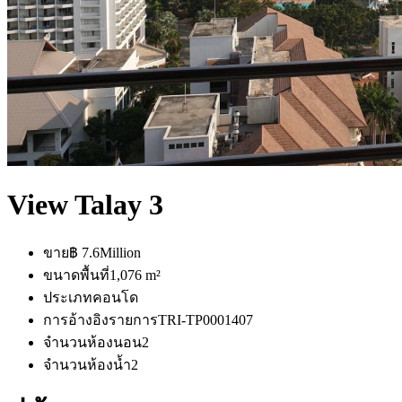
View Talay 3
ขาย
฿ 7.6Million
ขนาดพื้นที่
1,076 m²
ประเภท
คอนโด
การอ้างอิงรายการ
TRI-TP0001407
จำนวนห้องนอน
2
จำนวนห้องน้ำ
2