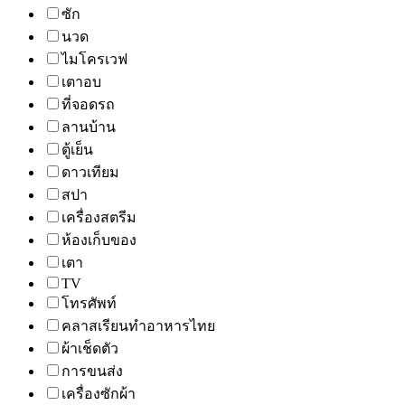
ซัก
นวด
ไมโครเวฟ
เตาอบ
ที่จอดรถ
ลานบ้าน
ตู้เย็น
ดาวเทียม
สปา
เครื่องสตรีม
ห้องเก็บของ
เตา
TV
โทรศัพท์
คลาสเรียนทำอาหารไทย
ผ้าเช็ดตัว
การขนส่ง
เครื่องซักผ้า