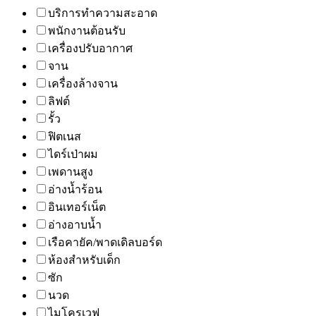
บริการทำความสะอาด
พนักงานต้อนรับ
เครื่องปรับอากาศ
จาน
เครื่องล้างจาน
ลิฟต์
รั้ว
ฟิตเนส
ไดร์เป่าผม
เพดานสูง
อ่างน้ำร้อน
อินเทอร์เน็ต
อ่างอาบน้ำ
เรือคายัค/พาดเดิลบอร์ด
ห้องสำหรับเด็ก
ซัก
นวด
ไมโครเวฟ