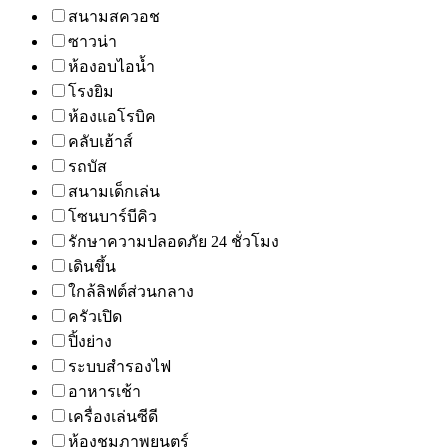
สนามสควอช
ซาวน่า
ห้องอบไอน้ำ
โรงยิม
ห้องแอโรบิค
คลับเฮ้าส์
รถบัส
สนามเด็กเล่น
โซนบาร์บีคิว
รักษาความปลอดภัย 24 ชั่วโมง
เดินขึ้น
ใกล้ลิฟต์ส่วนกลาง
ครัวเปิด
ปิ้งย่าง
ระบบสำรองไฟ
อาหารเช้า
เครื่องเล่นซีดี
ห้องชมภาพยนตร์