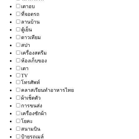
เตาอบ
ที่จอดรถ
ลานบ้าน
ตู้เย็น
ดาวเทียม
สปา
เครื่องสตรีม
ห้องเก็บของ
เตา
TV
โทรศัพท์
คลาสเรียนทำอาหารไทย
ผ้าเช็ดตัว
การขนส่ง
เครื่องซักผ้า
โยคะ
สนามบิน
ป้ายรถเมล์