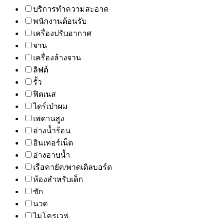
บริการทำความสะอาด
พนักงานต้อนรับ
เครื่องปรับอากาศ
จาน
เครื่องล้างจาน
ลิฟต์
รั้ว
ฟิตเนส
ไดร์เป่าผม
เพดานสูง
อ่างน้ำร้อน
อินเทอร์เน็ต
อ่างอาบน้ำ
เรือคายัค/พาดเดิลบอร์ด
ห้องสำหรับเด็ก
ซัก
นวด
ไมโครเวฟ