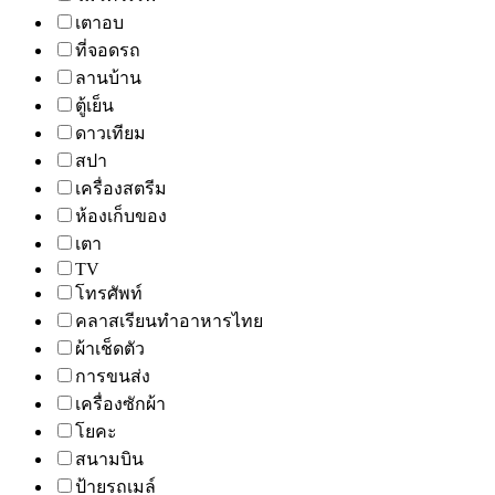
เตาอบ
ที่จอดรถ
ลานบ้าน
ตู้เย็น
ดาวเทียม
สปา
เครื่องสตรีม
ห้องเก็บของ
เตา
TV
โทรศัพท์
คลาสเรียนทำอาหารไทย
ผ้าเช็ดตัว
การขนส่ง
เครื่องซักผ้า
โยคะ
สนามบิน
ป้ายรถเมล์