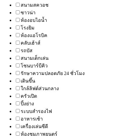
สนามสควอช
ซาวน่า
ห้องอบไอน้ำ
โรงยิม
ห้องแอโรบิค
คลับเฮ้าส์
รถบัส
สนามเด็กเล่น
โซนบาร์บีคิว
รักษาความปลอดภัย 24 ชั่วโมง
เดินขึ้น
ใกล้ลิฟต์ส่วนกลาง
ครัวเปิด
ปิ้งย่าง
ระบบสำรองไฟ
อาหารเช้า
เครื่องเล่นซีดี
ห้องชมภาพยนตร์