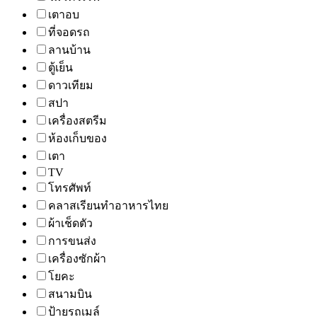
เตาอบ
ที่จอดรถ
ลานบ้าน
ตู้เย็น
ดาวเทียม
สปา
เครื่องสตรีม
ห้องเก็บของ
เตา
TV
โทรศัพท์
คลาสเรียนทำอาหารไทย
ผ้าเช็ดตัว
การขนส่ง
เครื่องซักผ้า
โยคะ
สนามบิน
ป้ายรถเมล์