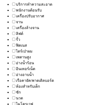
บริการทำความสะอาด
พนักงานต้อนรับ
เครื่องปรับอากาศ
จาน
เครื่องล้างจาน
ลิฟต์
รั้ว
ฟิตเนส
ไดร์เป่าผม
เพดานสูง
อ่างน้ำร้อน
อินเทอร์เน็ต
อ่างอาบน้ำ
เรือคายัค/พาดเดิลบอร์ด
ห้องสำหรับเด็ก
ซัก
นวด
ไมโครเวฟ