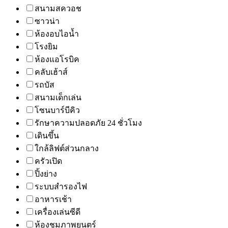
สนามสควอช
ซาวน่า
ห้องอบไอน้ำ
โรงยิม
ห้องแอโรบิค
คลับเฮ้าส์
รถบัส
สนามเด็กเล่น
โซนบาร์บีคิว
รักษาความปลอดภัย 24 ชั่วโมง
เดินขึ้น
ใกล้ลิฟต์ส่วนกลาง
ครัวเปิด
ปิ้งย่าง
ระบบสำรองไฟ
อาหารเช้า
เครื่องเล่นซีดี
ห้องชมภาพยนตร์