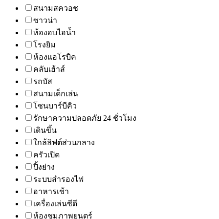
สนามสควอช
ซาวน่า
ห้องอบไอน้ำ
โรงยิม
ห้องแอโรบิค
คลับเฮ้าส์
รถบัส
สนามเด็กเล่น
โซนบาร์บีคิว
รักษาความปลอดภัย 24 ชั่วโมง
เดินขึ้น
ใกล้ลิฟต์ส่วนกลาง
ครัวเปิด
ปิ้งย่าง
ระบบสำรองไฟ
อาหารเช้า
เครื่องเล่นซีดี
ห้องชมภาพยนตร์