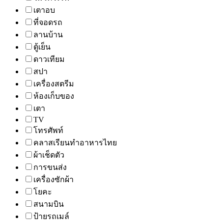
เตาอบ
ที่จอดรถ
ลานบ้าน
ตู้เย็น
ดาวเทียม
สปา
เครื่องสตรีม
ห้องเก็บของ
เตา
TV
โทรศัพท์
คลาสเรียนทำอาหารไทย
ผ้าเช็ดตัว
การขนส่ง
เครื่องซักผ้า
โยคะ
สนามบิน
ป้ายรถเมล์