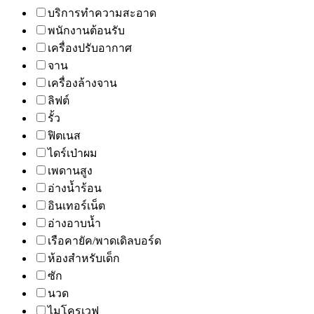
บริการทำความสะอาด
พนักงานต้อนรับ
เครื่องปรับอากาศ
จาน
เครื่องล้างจาน
ลิฟต์
รั้ว
ฟิตเนส
ไดร์เป่าผม
เพดานสูง
อ่างน้ำร้อน
อินเทอร์เน็ต
อ่างอาบน้ำ
เรือคายัค/พาดเดิลบอร์ด
ห้องสำหรับเด็ก
ซัก
นวด
ไมโครเวฟ