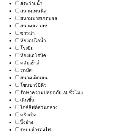
สระว่ายน้ำ
สนามเทนนิส
สนามบาสเกตบอล
สนามสควอช
ซาวน่า
ห้องอบไอน้ำ
โรงยิม
ห้องแอโรบิค
คลับเฮ้าส์
รถบัส
สนามเด็กเล่น
โซนบาร์บีคิว
รักษาความปลอดภัย 24 ชั่วโมง
เดินขึ้น
ใกล้ลิฟต์ส่วนกลาง
ครัวเปิด
ปิ้งย่าง
ระบบสำรองไฟ