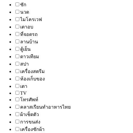
ซัก
นวด
ไมโครเวฟ
เตาอบ
ที่จอดรถ
ลานบ้าน
ตู้เย็น
ดาวเทียม
สปา
เครื่องสตรีม
ห้องเก็บของ
เตา
TV
โทรศัพท์
คลาสเรียนทำอาหารไทย
ผ้าเช็ดตัว
การขนส่ง
เครื่องซักผ้า