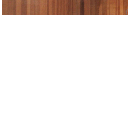
Condo for Sales
ขาย
฿ 2.4Million