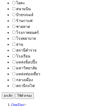
โยคะ
สนามบิน
ป้ายรถเมล์
ร้านกาแฟ
ชายหาด
โรงภาพยนตร์
โรงพยาบาล
สวน
สถานีตำรวจ
โรงเรียน
แหล่งช็อปปิ้ง
มหาวิทยาลัย
แหล่งท่องเที่ยว
กลางเมือง
สถานีรถไฟ
ยกเลิก
ใช้ตัวกรอง
OneDay
>