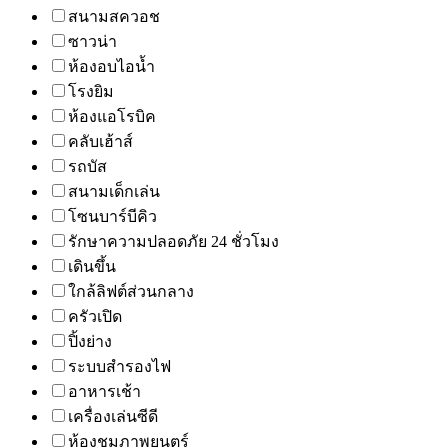
สนามสควอช
ซาวน่า
ห้องอบไอน้ำ
โรงยิม
ห้องแอโรบิค
คลับเฮ้าส์
รถบัส
สนามเด็กเล่น
โซนบาร์บีคิว
รักษาความปลอดภัย 24 ชั่วโมง
เดินขึ้น
ใกล้ลิฟต์ส่วนกลาง
ครัวเปิด
ปิ้งย่าง
ระบบสำรองไฟ
อาหารเช้า
เครื่องเล่นซีดี
ห้องชมภาพยนตร์