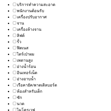
บริการทำความสะอาด
พนักงานต้อนรับ
เครื่องปรับอากาศ
จาน
เครื่องล้างจาน
ลิฟต์
รั้ว
ฟิตเนส
ไดร์เป่าผม
เพดานสูง
อ่างน้ำร้อน
อินเทอร์เน็ต
อ่างอาบน้ำ
เรือคายัค/พาดเดิลบอร์ด
ห้องสำหรับเด็ก
ซัก
นวด
ไมโครเวฟ