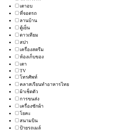
เตาอบ
ที่จอดรถ
ลานบ้าน
ตู้เย็น
ดาวเทียม
สปา
เครื่องสตรีม
ห้องเก็บของ
เตา
TV
โทรศัพท์
คลาสเรียนทำอาหารไทย
ผ้าเช็ดตัว
การขนส่ง
เครื่องซักผ้า
โยคะ
สนามบิน
ป้ายรถเมล์