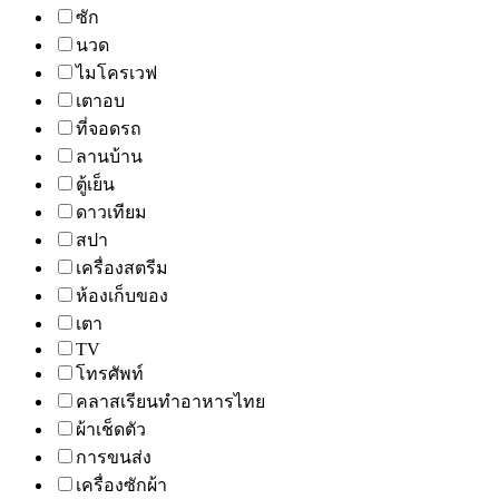
ซัก
นวด
ไมโครเวฟ
เตาอบ
ที่จอดรถ
ลานบ้าน
ตู้เย็น
ดาวเทียม
สปา
เครื่องสตรีม
ห้องเก็บของ
เตา
TV
โทรศัพท์
คลาสเรียนทำอาหารไทย
ผ้าเช็ดตัว
การขนส่ง
เครื่องซักผ้า