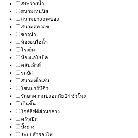
สระว่ายน้ำ
สนามเทนนิส
สนามบาสเกตบอล
สนามสควอช
ซาวน่า
ห้องอบไอน้ำ
โรงยิม
ห้องแอโรบิค
คลับเฮ้าส์
รถบัส
สนามเด็กเล่น
โซนบาร์บีคิว
รักษาความปลอดภัย 24 ชั่วโมง
เดินขึ้น
ใกล้ลิฟต์ส่วนกลาง
ครัวเปิด
ปิ้งย่าง
ระบบสำรองไฟ