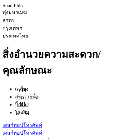
Suan Phlu
ทุ่งมหาเมฆ
สาทร
กรุงเทพฯ
ประเทศไทย
สิ่งอำนวยความสะดวก/
คุณลักษณะ
เฉลียง
สระว่ายน้ำ
ปิ้งย่าง
โรงยิม
เดสก์ทอป
โทรศัพท์
เดสก์ทอป
โทรศัพท์