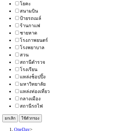
โยคะ
สนามบิน
ป้ายรถเมล์
ร้านกาแฟ
ชายหาด
โรงภาพยนตร์
โรงพยาบาล
สวน
สถานีตำรวจ
โรงเรียน
แหล่งช็อปปิ้ง
มหาวิทยาลัย
แหล่งท่องเที่ยว
กลางเมือง
สถานีรถไฟ
ยกเลิก
ใช้ตัวกรอง
OneDay
>