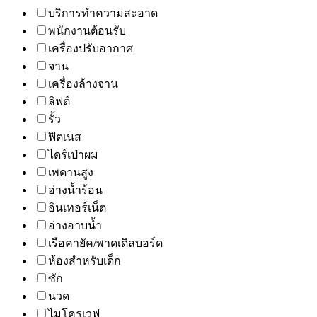
บริการทำความสะอาด
พนักงานต้อนรับ
เครื่องปรับอากาศ
จาน
เครื่องล้างจาน
ลิฟต์
รั้ว
ฟิตเนส
ไดร์เป่าผม
เพดานสูง
อ่างน้ำร้อน
อินเทอร์เน็ต
อ่างอาบน้ำ
เรือคายัค/พาดเดิลบอร์ด
ห้องสำหรับเด็ก
ซัก
นวด
ไมโครเวฟ