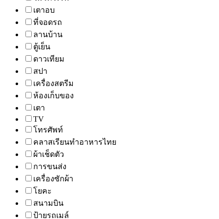
เตาอบ
ที่จอดรถ
ลานบ้าน
ตู้เย็น
ดาวเทียม
สปา
เครื่องสตรีม
ห้องเก็บของ
เตา
TV
โทรศัพท์
คลาสเรียนทำอาหารไทย
ผ้าเช็ดตัว
การขนส่ง
เครื่องซักผ้า
โยคะ
สนามบิน
ป้ายรถเมล์