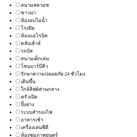
สนามสควอช
ซาวน่า
ห้องอบไอน้ำ
โรงยิม
ห้องแอโรบิค
คลับเฮ้าส์
รถบัส
สนามเด็กเล่น
โซนบาร์บีคิว
รักษาความปลอดภัย 24 ชั่วโมง
เดินขึ้น
ใกล้ลิฟต์ส่วนกลาง
ครัวเปิด
ปิ้งย่าง
ระบบสำรองไฟ
อาหารเช้า
เครื่องเล่นซีดี
ห้องชมภาพยนตร์