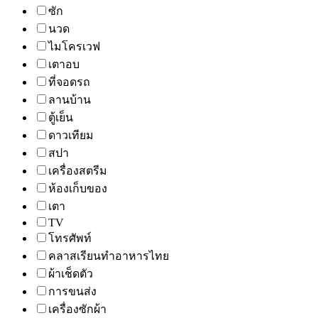
ซัก
นวด
ไมโครเวฟ
เตาอบ
ที่จอดรถ
ลานบ้าน
ตู้เย็น
ดาวเทียม
สปา
เครื่องสตรีม
ห้องเก็บของ
เตา
TV
โทรศัพท์
คลาสเรียนทำอาหารไทย
ผ้าเช็ดตัว
การขนส่ง
เครื่องซักผ้า