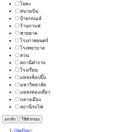
โยคะ
สนามบิน
ป้ายรถเมล์
ร้านกาแฟ
ชายหาด
โรงภาพยนตร์
โรงพยาบาล
สวน
สถานีตำรวจ
โรงเรียน
แหล่งช็อปปิ้ง
มหาวิทยาลัย
แหล่งท่องเที่ยว
กลางเมือง
สถานีรถไฟ
ยกเลิก
ใช้ตัวกรอง
OneDay
>