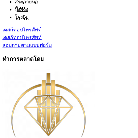
สระว่ายน้ำ
ปิ้งย่าง
โรงยิม
เดสก์ทอป
โทรศัพท์
เดสก์ทอป
โทรศัพท์
สอบถามตามแบบฟอร์ม
ทำการตลาดโดย