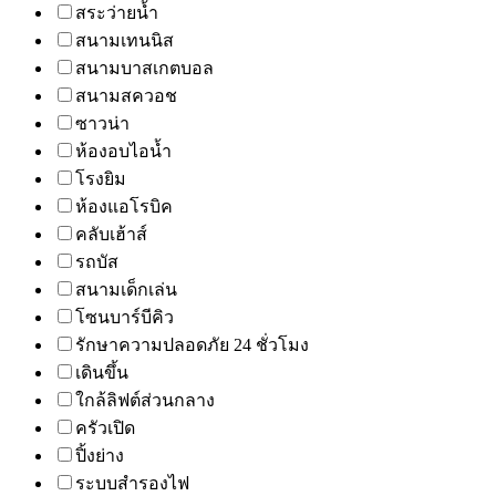
สระว่ายน้ำ
สนามเทนนิส
สนามบาสเกตบอล
สนามสควอช
ซาวน่า
ห้องอบไอน้ำ
โรงยิม
ห้องแอโรบิค
คลับเฮ้าส์
รถบัส
สนามเด็กเล่น
โซนบาร์บีคิว
รักษาความปลอดภัย 24 ชั่วโมง
เดินขึ้น
ใกล้ลิฟต์ส่วนกลาง
ครัวเปิด
ปิ้งย่าง
ระบบสำรองไฟ