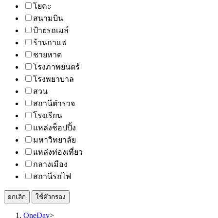
โยคะ
สนามบิน
ป้ายรถเมล์
ร้านกาแฟ
ชายหาด
โรงภาพยนตร์
โรงพยาบาล
สวน
สถานีตำรวจ
โรงเรียน
แหล่งช็อปปิ้ง
มหาวิทยาลัย
แหล่งท่องเที่ยว
กลางเมือง
สถานีรถไฟ
ยกเลิก
ใช้ตัวกรอง
OneDay
>