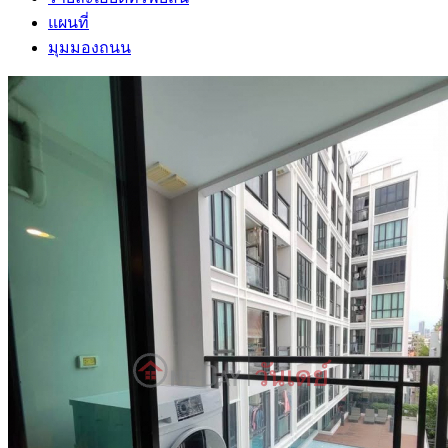
แผนที่
มุมมองถนน