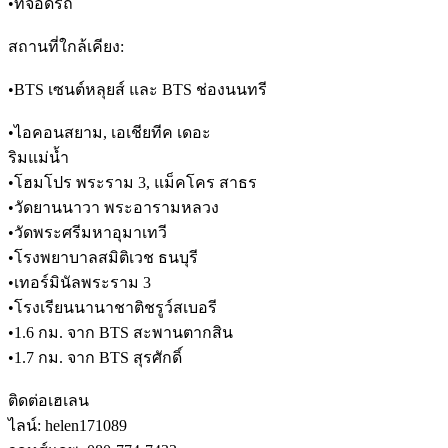
•ที่จอดรถ
สถานที่ใกล้เคียง:
•BTS เซนต์หลุยส์ และ BTS ช่องนนทรี
•ไอคอนสยาม, เอเชียทีค เดอะ
ริมแม่น้ำ
•โฮมโปร พระราม 3, แม็คโคร สาธร
•วัดยานนาวา พระอารามหลวง
•วัดพระศรีมหาอุมาเทวี
•โรงพยาบาลสมิติเวช ธนบุรี
•เทอร์มินัลพระราม 3
•โรงเรียนนานาชาติชรูว์สเบอรี
•1.6 กม. จาก BTS สะพานตากสิน
•1.7 กม. จาก BTS สุรศักดิ์
ติดต่อเฮเลน
ไลน์: helen171089