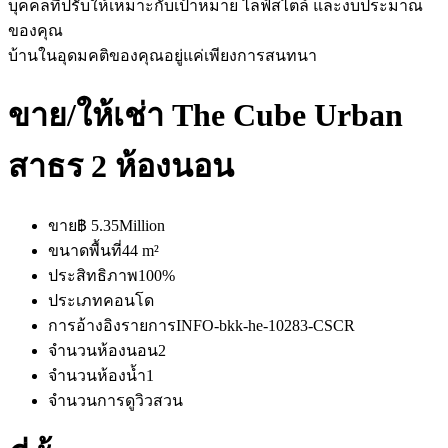
บุคคลที่ปรับให้เหมาะกับเป้าหมาย ไลฟ์สไตล์ และงบประมาณ
ของคุณ
บ้านในอุดมคติของคุณอยู่แค่เพียงการสนทนา
ขาย/ให้เช่า The Cube Urban
สาธร 2 ห้องนอน
ขาย
฿ 5.35Million
ขนาดพื้นที่
44 m²
ประสิทธิภาพ
100%
ประเภท
คอนโด
การอ้างอิงรายการ
INFO-bkk-he-10283-CSCR
จำนวนห้องนอน
2
จำนวนห้องน้ำ
1
จำนวนการดู
วิวสวน