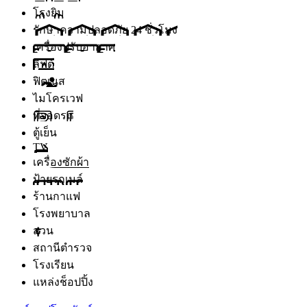
โรงยิม
รักษาความปลอดภัย 24 ชั่วโมง
เครื่องปรับอากาศ
ลิฟต์
ฟิตเนส
ไมโครเวฟ
ที่จอดรถ
ตู้เย็น
TV
เครื่องซักผ้า
ป้ายรถเมล์
ร้านกาแฟ
โรงพยาบาล
สวน
สถานีตำรวจ
โรงเรียน
แหล่งช็อปปิ้ง