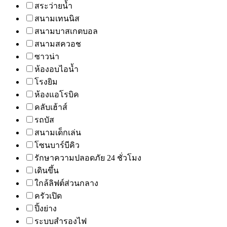
สระว่ายน้ำ
สนามเทนนิส
สนามบาสเกตบอล
สนามสควอช
ซาวน่า
ห้องอบไอน้ำ
โรงยิม
ห้องแอโรบิค
คลับเฮ้าส์
รถบัส
สนามเด็กเล่น
โซนบาร์บีคิว
รักษาความปลอดภัย 24 ชั่วโมง
เดินขึ้น
ใกล้ลิฟต์ส่วนกลาง
ครัวเปิด
ปิ้งย่าง
ระบบสำรองไฟ