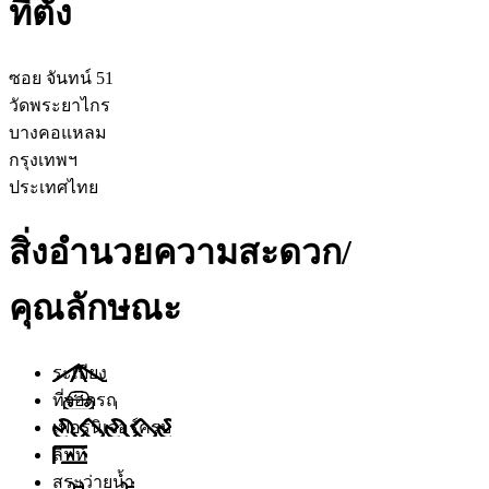
ที่ตั้ง
ซอย จันทน์ 51
วัดพระยาไกร
บางคอแหลม
กรุงเทพฯ
ประเทศไทย
สิ่งอำนวยความสะดวก/
คุณลักษณะ
ระเบียง
ที่จอดรถ
เฟอร์นิเจอร์ครบ
ลิฟท์
สระว่ายน้ำ