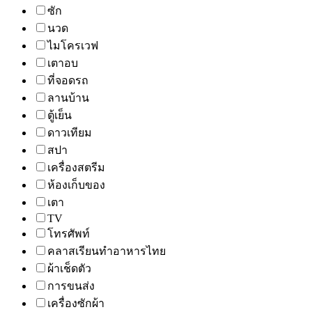
ซัก
นวด
ไมโครเวฟ
เตาอบ
ที่จอดรถ
ลานบ้าน
ตู้เย็น
ดาวเทียม
สปา
เครื่องสตรีม
ห้องเก็บของ
เตา
TV
โทรศัพท์
คลาสเรียนทำอาหารไทย
ผ้าเช็ดตัว
การขนส่ง
เครื่องซักผ้า