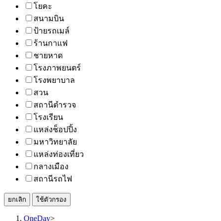
โยคะ
สนามบิน
ป้ายรถเมล์
ร้านกาแฟ
ชายหาด
โรงภาพยนตร์
โรงพยาบาล
สวน
สถานีตำรวจ
โรงเรียน
แหล่งช็อปปิ้ง
มหาวิทยาลัย
แหล่งท่องเที่ยว
กลางเมือง
สถานีรถไฟ
ยกเลิก
ใช้ตัวกรอง
OneDay
>