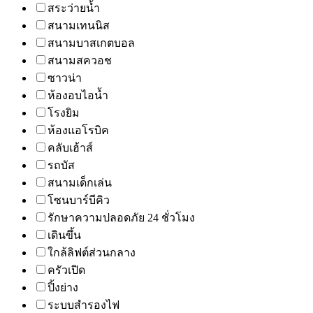
สระว่ายน้ำ
สนามเทนนิส
สนามบาสเกตบอล
สนามสควอช
ซาวน่า
ห้องอบไอน้ำ
โรงยิม
ห้องแอโรบิค
คลับเฮ้าส์
รถบัส
สนามเด็กเล่น
โซนบาร์บีคิว
รักษาความปลอดภัย 24 ชั่วโมง
เดินขึ้น
ใกล้ลิฟต์ส่วนกลาง
ครัวเปิด
ปิ้งย่าง
ระบบสำรองไฟ