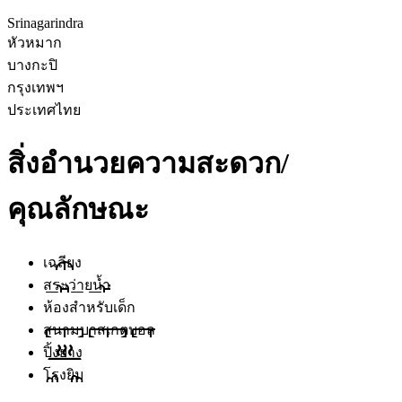
Srinagarindra
หัวหมาก
บางกะปิ
กรุงเทพฯ
ประเทศไทย
สิ่งอำนวยความสะดวก/
คุณลักษณะ
เฉลียง
สระว่ายน้ำ
ห้องสำหรับเด็ก
สนามบาสเกตบอล
ปิ้งย่าง
โรงยิม