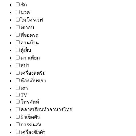
ซัก
นวด
ไมโครเวฟ
เตาอบ
ที่จอดรถ
ลานบ้าน
ตู้เย็น
ดาวเทียม
สปา
เครื่องสตรีม
ห้องเก็บของ
เตา
TV
โทรศัพท์
คลาสเรียนทำอาหารไทย
ผ้าเช็ดตัว
การขนส่ง
เครื่องซักผ้า