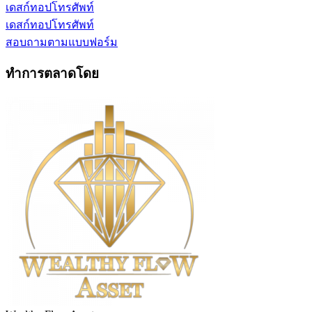
เดสก์ทอป
โทรศัพท์
เดสก์ทอป
โทรศัพท์
สอบถามตามแบบฟอร์ม
ทำการตลาดโดย