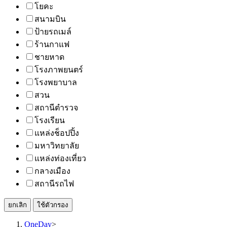
โยคะ
สนามบิน
ป้ายรถเมล์
ร้านกาแฟ
ชายหาด
โรงภาพยนตร์
โรงพยาบาล
สวน
สถานีตำรวจ
โรงเรียน
แหล่งช็อปปิ้ง
มหาวิทยาลัย
แหล่งท่องเที่ยว
กลางเมือง
สถานีรถไฟ
ยกเลิก
ใช้ตัวกรอง
OneDay
>