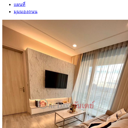
แผนที่
มุมมองถนน