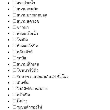
สระว่ายน้ำ
สนามเทนนิส
สนามบาสเกตบอล
สนามสควอช
ซาวน่า
ห้องอบไอน้ำ
โรงยิม
ห้องแอโรบิค
คลับเฮ้าส์
รถบัส
สนามเด็กเล่น
โซนบาร์บีคิว
รักษาความปลอดภัย 24 ชั่วโมง
เดินขึ้น
ใกล้ลิฟต์ส่วนกลาง
ครัวเปิด
ปิ้งย่าง
ระบบสำรองไฟ