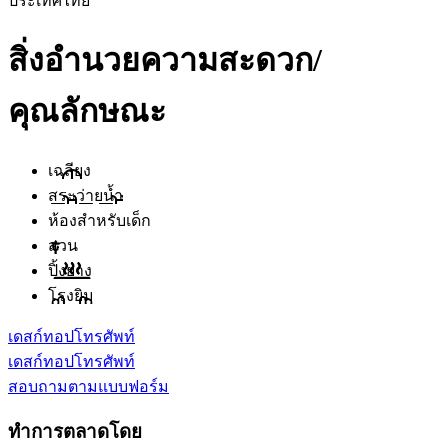
ประเทศไทย
สิ่งอำนวยความสะดวก/
คุณลักษณะ
เฉลียง
สระว่ายน้ำ
ห้องสำหรับเด็ก
สวน
ปิ้งย่าง
โรงยิม
เดสก์ทอป
โทรศัพท์
เดสก์ทอป
โทรศัพท์
สอบถามตามแบบฟอร์ม
ทำการตลาดโดย