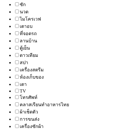
ซัก
นวด
ไมโครเวฟ
เตาอบ
ที่จอดรถ
ลานบ้าน
ตู้เย็น
ดาวเทียม
สปา
เครื่องสตรีม
ห้องเก็บของ
เตา
TV
โทรศัพท์
คลาสเรียนทำอาหารไทย
ผ้าเช็ดตัว
การขนส่ง
เครื่องซักผ้า