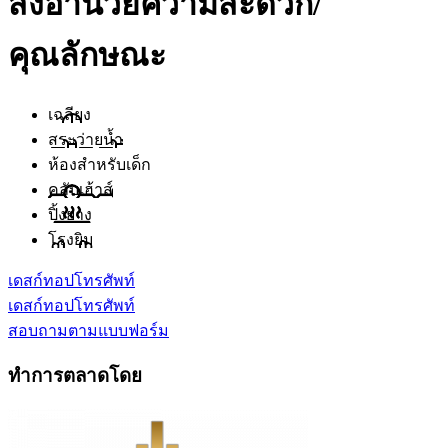
สิ่งอำนวยความสะดวก/
คุณลักษณะ
เฉลียง
สระว่ายน้ำ
ห้องสำหรับเด็ก
คลับเฮ้าส์
ปิ้งย่าง
โรงยิม
เดสก์ทอป
โทรศัพท์
เดสก์ทอป
โทรศัพท์
สอบถามตามแบบฟอร์ม
ทำการตลาดโดย