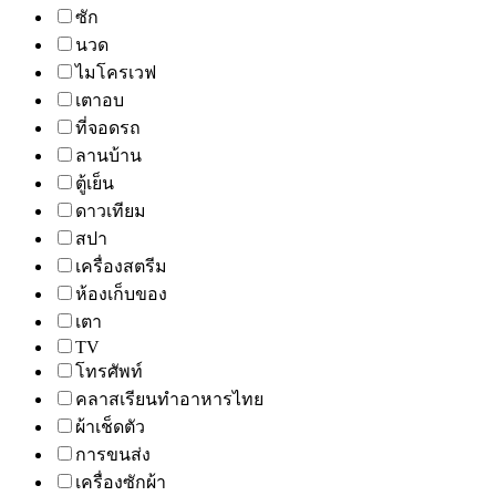
ซัก
นวด
ไมโครเวฟ
เตาอบ
ที่จอดรถ
ลานบ้าน
ตู้เย็น
ดาวเทียม
สปา
เครื่องสตรีม
ห้องเก็บของ
เตา
TV
โทรศัพท์
คลาสเรียนทำอาหารไทย
ผ้าเช็ดตัว
การขนส่ง
เครื่องซักผ้า