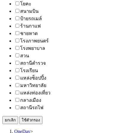
โยคะ
สนามบิน
ป้ายรถเมล์
ร้านกาแฟ
ชายหาด
โรงภาพยนตร์
โรงพยาบาล
สวน
สถานีตำรวจ
โรงเรียน
แหล่งช็อปปิ้ง
มหาวิทยาลัย
แหล่งท่องเที่ยว
กลางเมือง
สถานีรถไฟ
ยกเลิก
ใช้ตัวกรอง
OneDay
>