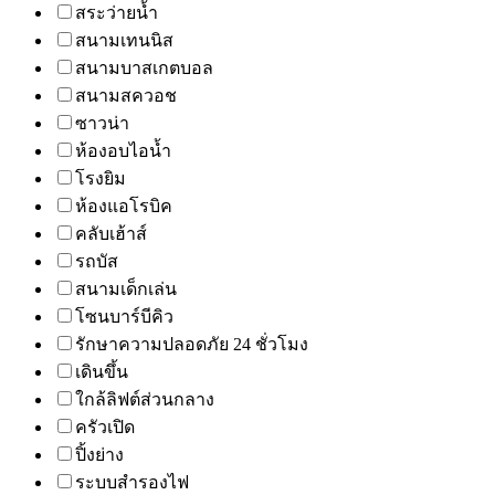
สระว่ายน้ำ
สนามเทนนิส
สนามบาสเกตบอล
สนามสควอช
ซาวน่า
ห้องอบไอน้ำ
โรงยิม
ห้องแอโรบิค
คลับเฮ้าส์
รถบัส
สนามเด็กเล่น
โซนบาร์บีคิว
รักษาความปลอดภัย 24 ชั่วโมง
เดินขึ้น
ใกล้ลิฟต์ส่วนกลาง
ครัวเปิด
ปิ้งย่าง
ระบบสำรองไฟ