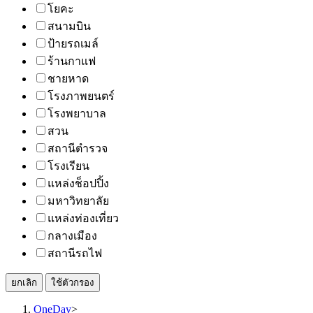
โยคะ
สนามบิน
ป้ายรถเมล์
ร้านกาแฟ
ชายหาด
โรงภาพยนตร์
โรงพยาบาล
สวน
สถานีตำรวจ
โรงเรียน
แหล่งช็อปปิ้ง
มหาวิทยาลัย
แหล่งท่องเที่ยว
กลางเมือง
สถานีรถไฟ
ยกเลิก
ใช้ตัวกรอง
OneDay
>