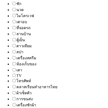
ซัก
นวด
ไมโครเวฟ
เตาอบ
ที่จอดรถ
ลานบ้าน
ตู้เย็น
ดาวเทียม
สปา
เครื่องสตรีม
ห้องเก็บของ
เตา
TV
โทรศัพท์
คลาสเรียนทำอาหารไทย
ผ้าเช็ดตัว
การขนส่ง
เครื่องซักผ้า