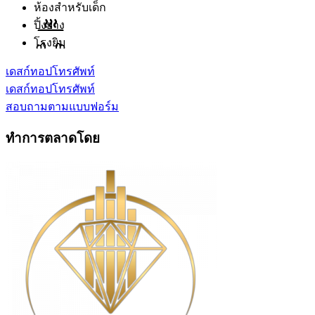
ห้องสำหรับเด็ก
ปิ้งย่าง
โรงยิม
เดสก์ทอป
โทรศัพท์
เดสก์ทอป
โทรศัพท์
สอบถามตามแบบฟอร์ม
ทำการตลาดโดย