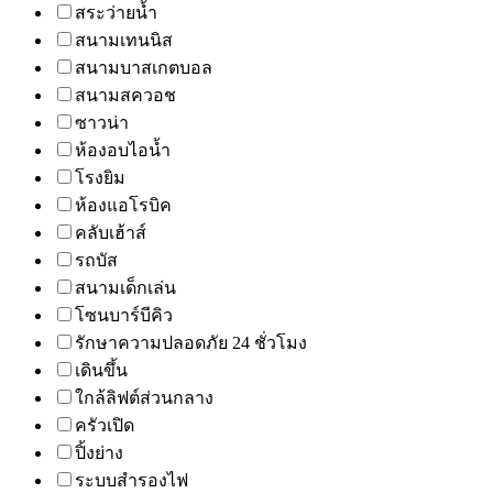
สระว่ายน้ำ
สนามเทนนิส
สนามบาสเกตบอล
สนามสควอช
ซาวน่า
ห้องอบไอน้ำ
โรงยิม
ห้องแอโรบิค
คลับเฮ้าส์
รถบัส
สนามเด็กเล่น
โซนบาร์บีคิว
รักษาความปลอดภัย 24 ชั่วโมง
เดินขึ้น
ใกล้ลิฟต์ส่วนกลาง
ครัวเปิด
ปิ้งย่าง
ระบบสำรองไฟ