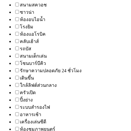
สนามสควอช
ซาวน่า
ห้องอบไอน้ำ
โรงยิม
ห้องแอโรบิค
คลับเฮ้าส์
รถบัส
สนามเด็กเล่น
โซนบาร์บีคิว
รักษาความปลอดภัย 24 ชั่วโมง
เดินขึ้น
ใกล้ลิฟต์ส่วนกลาง
ครัวเปิด
ปิ้งย่าง
ระบบสำรองไฟ
อาหารเช้า
เครื่องเล่นซีดี
ห้องชมภาพยนตร์