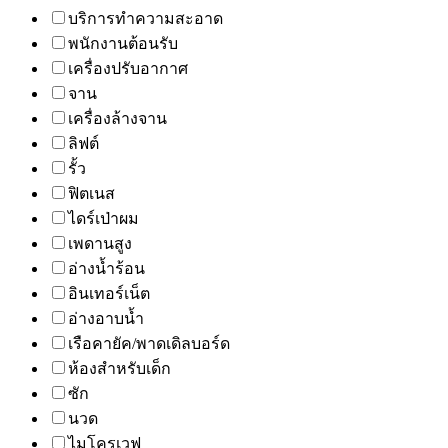
บริการทำความสะอาด
พนักงานต้อนรับ
เครื่องปรับอากาศ
จาน
เครื่องล้างจาน
ลิฟต์
รั้ว
ฟิตเนส
ไดร์เป่าผม
เพดานสูง
อ่างน้ำร้อน
อินเทอร์เน็ต
อ่างอาบน้ำ
เรือคายัค/พาดเดิลบอร์ด
ห้องสำหรับเด็ก
ซัก
นวด
ไมโครเวฟ