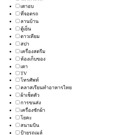
เตาอบ
ที่จอดรถ
ลานบ้าน
ตู้เย็น
ดาวเทียม
สปา
เครื่องสตรีม
ห้องเก็บของ
เตา
TV
โทรศัพท์
คลาสเรียนทำอาหารไทย
ผ้าเช็ดตัว
การขนส่ง
เครื่องซักผ้า
โยคะ
สนามบิน
ป้ายรถเมล์